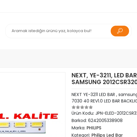
NEXT, YE-3211, LED B
SAMSUNG 2012CSR320 V
NEXT YE-3211 LED BAR , samsu
7030 40 REV1.0 LED BAR BACKLI
Ürün Kodu:
JPN-ELED-2012CSR3
Barkod:
6242005338908
Marka:
PHILIPS
Kategori:
Philips Led Bar