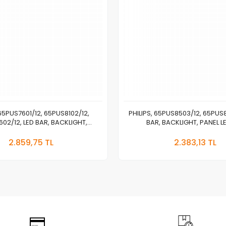
 65PUS7601/12, 65PUS8102/12,
PHILIPS, 65PUS8503/12, 65PU
02/12, LED BAR, BACKLIGHT,
BAR, BACKLIGHT, PANEL LE
0US-FF02.S LB65032 V0 V1
Stokta Yok
Stokt
2.859,75 TL
2.383,13 TL
Adet
Adet