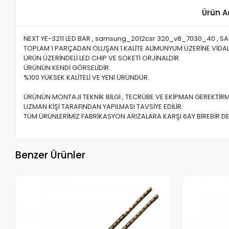
Ürün A
NEXT YE-3211 LED BAR , samsung_2012csr 320_v8_7030_40 , S
TOPLAM 1 PARÇADAN OLUŞAN 1.KALİTE ALİMUNYUM ÜZERİNE VİDALI
ÜRÜN ÜZERİNDELİ LED CHIP VE SOKETİ ORJİNALDİR.
ÜRÜNÜN KENDİ GÖRSELİDİR.
%100 YÜKSEK KALİTELİ VE YENİ ÜRÜNDÜR.
ÜRÜNÜN MONTAJI TEKNİK BİLGİ , TECRÜBE VE EKİPMAN GEREKTİRM
UZMAN KİŞİ TARAFINDAN YAPILMASI TAVSİYE EDİLİR.
TÜM ÜRÜNLERİMİZ FABRİKASYON ARIZALARA KARŞI 6AY BİREBİR DE
Benzer Ürünler