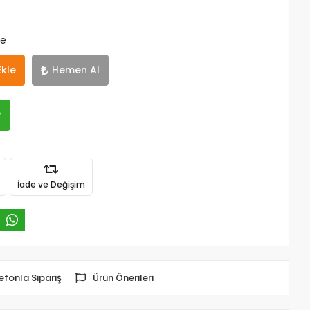
le
Ekle
Hemen Al
R
İade ve Değişim
efonla Sipariş
Ürün Önerileri