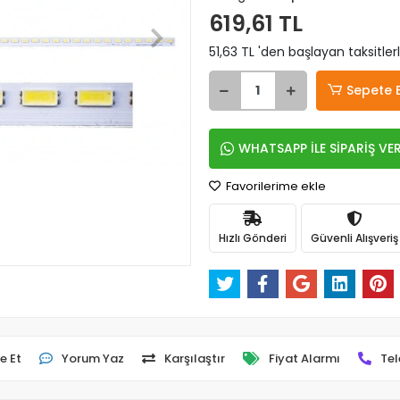
619,61 TL
51,63 TL 'den başlayan taksitler
Sepete 
WHATSAPP İLE SİPARİŞ VE
Favorilerime ekle
Hızlı Gönderi
Güvenli Alışveriş
e Et
Yorum Yaz
Karşılaştır
Fiyat Alarmı
Tel