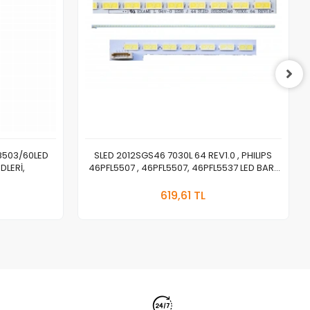
S8503/60LED
SLED 2012SGS46 7030L 64 REV1.0 , PHILIPS
DLERİ,
46PFL5507 , 46PFL5507, 46PFL5537 LED BAR ,
TOSHIBA 46TL933 , 46TL968 LED BAR
a Yok
Stokta Yok
BACKLIGHT LJ64-03471A, LJ64-03495A
619,61 TL
Adet