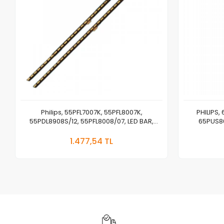
Philips, 55PFL7007K, 55PFL8007K,
PHILIPS,
55PDL8908S/12, 55PFL8008/07, LED BAR,
65PUS86
BACKLIGHT, SAMSUNG, 2012SGS55 7020 36
TPT65
Sepete Ekle
V2 REV1.1
1.477,54 TL
Adet