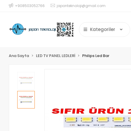
+908503052766
japonteknoloji@gmail.com
Kategoriler
Ana Sayfa
LED TV PANEL LEDLERİ
Philips Led Bar