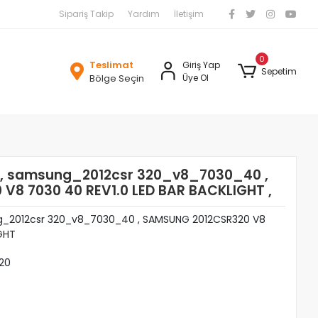
Sipariş Takip
Yardım
İletişim
0
Teslimat
Giriş Yap
Sepetim
Bölge Seçin
Üye Ol
AR, samsung_2012csr 320_v8_7030_40 ,
8 7030 40 REV1.0 LED BAR BACKLIGHT ,
ng_2012csr 320_v8_7030_40 , SAMSUNG 2012CSR320 V8
GHT
20