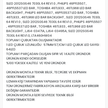
SLED 2012SGS46 7030L 64 REV1.0 , PHILIPS 46PFL5507 ,
46PFL5537 LED BAR , TOSHIBA 46TL933 , 46TL968 LED BAR
BACKLIGHT , PHILIPS 46PFL5507 , 46PFL5537 LED BAR , TOSHIBA
46TL933 , 46TL968 LED BAR BACKLIGHT , SLED 2012SGS46 7030L
64 REV1.0 , SLED 2012SGS46 7030L 64 REV1.0 , PHILIPS 46PFL5507
, 46PFL5537 LED BAR , TOSHIBA 46TL933 , 46TL968 LED BAR
BACKLIGHT , LJ64-03471A, LJ64-03495A, SLED 2012SGS46
7030L 64 REV1.0, LTA460HW04
TOPLAM 1 ÇUBUKTAN OLUŞMAKTADIR.
1 LED ÇUBUK UZUNLUĞU : 571MM 57,1CM 1 LED ÇUBUK LED SAYISI :
64LED.
TOPLAM 1 PARÇADAN OLUŞAN SIFIR VE 1.KALİTE ÜRÜNDÜR.
ÜRÜNÜN KENDİ GÖRSELİDİR.
%100 YÜKSEK KALİTELİ VE YENİ ÜRÜNDÜR.
ÜRÜNÜN MONTAJI TEKNİK BİLGİ , TECRÜBE VE EKİPMAN
GEREKTİRMEKTEDİR.
UZMAN KİŞİ TARAFINDAN YAPILMASI TAVSİYE EDİLİR.
TÜM ÜRÜNLERİMİZ FABRİKASYON ARIZALARA KARŞI 6AY BİREBİR
DEĞİŞİM GARANTİLİDİR.
ÜRÜNÜN MONTAJI İLERİ SEVİYEDE TEKNİK BİLGİ
GEREKTİRMEKTEDİR.