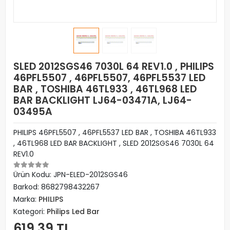
SLED 2012SGS46 7030L 64 REV1.0 , PHILIPS
46PFL5507 , 46PFL5507, 46PFL5537 LED
BAR , TOSHIBA 46TL933 , 46TL968 LED
BAR BACKLIGHT LJ64-03471A, LJ64-
03495A
PHILIPS 46PFL5507 , 46PFL5537 LED BAR , TOSHIBA 46TL933
, 46TL968 LED BAR BACKLIGHT , SLED 2012SGS46 7030L 64
REV1.0
Ürün Kodu:
JPN-ELED-2012SGS46
Barkod:
8682798432267
Marka:
PHILIPS
Kategori:
Philips Led Bar
619,39 TL