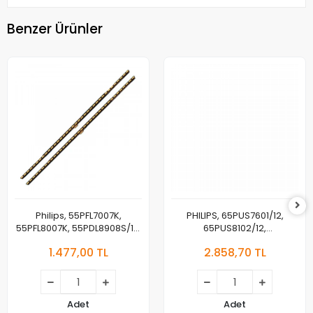
Benzer Ürünler
Philips, 55PFL7007K,
PHILIPS, 65PUS7601/12,
55PFL8007K, 55PDL8908S/12,
65PUS8102/12,
55PFL8008/07, LED BAR,
65PUS8602/12, LED BAR,
1.477,00 TL
2.858,70 TL
BACKLIGHT, SAMSUNG,
BACKLIGHT, TPT650US-
2012SGS55 7020 36 V2 REV1.1
FF02.S LB65032 V0 V1
Adet
Adet