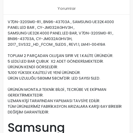
Yorumlar
V7DN-320SM0-R1 , BN96-43703A , SAMSUNG UE32K4000
PANEL LED BAR , CY-JM032AGHV3H ,
SAMSUNG UE32K4000 PANEL LED BAR, V7DN-320SM0-R1 ,
BN96-43703A, CY-JM032AGHV3H,
2017_SVS32_HD_FCOM_5LEDS , REV1.1, LM41-00419A
TOPLAM 2 PARÇADAN OLUŞAN SIFIR VE 1.KALİTE ÜRÜNDÜR.
5 LEDLİ LED BAR ÇUBUK X2 ADET GÖNDERİLMEKTEDİR.
ÜRÜNÜN KENDİ GÖRSELİDİR.
%100 YÜKSEK KALİTELİ VE YENİ ÜRÜNDÜR.
ÜRÜN UZULUĞU 580MM 58CM'DİR. LED SAYISI 5LED.
ÜRÜNÜN MONTAJI TEKNİK BİLGİ , TECRÜBE VE EKİPMAN
GEREKTİRMEKTEDİR.
UZMAN KİŞİ TARAFINDAN YAPILMASI TAVSİYE EDİLİR.
TÜM ÜRÜNLERİMİZ FABRİKASYON ARIZALARA KARŞI 6AY BİREBİR
DEĞİŞİM GARANTİLİDİR.
Samsung