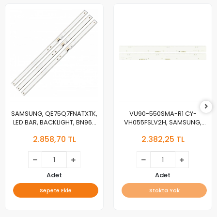
SAMSUNG, QE75Q7FNATXTK,
VU90-550SMA-R1 CY-
LED BAR, BACKLIGHT, BN96-
VH055FSLV2H, SAMSUNG,
46024A, CY-QN075FLAV3H,
UE55HU8200LXTK,
2.858,70 TL
2.382,25 TL
V8Q7-750SM0-R1
UE55HU8500LXTK, LED BAR,
BN96-31033A, BN96-31034A
Adet
Adet
Sepete Ekle
Stokta Yok