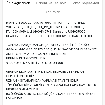
Ürün Açıklaması
Garanti ve Teslimat
Taksit Seçenekleri
Yorumlar
BN64-01639A, 2011SVS40_56K_H1_1CH_PV_RIGHT62,
2011SVS40_56K_H1_1CH_PV_LEFT62, LTJ400HM03-B,
LTJ400HM05-J, LTJ400HM07-B, Samsung UE40D5000,
UE40D5500, UE40D6000, UE40D5003BW LED BAR BACKLIGHT
TOPLAM 2 PARÇADAN OLUŞAN SIFIR VE 1.KALİTE ÜRÜNDÜR.
440mm 44CM 62LED LED BAR ÇUBUK SAĞ VE SOL OLARAK 1ER
ADET TOPLAM 2 ADET GÖNDERİLMEKTEDİR.
ÜRÜNÜN KENDİ GÖRSELİDİR.
%100 YÜKSEK KALİTELİ VE YENİ ÜRÜNDÜR.
ÜRÜNÜN MONTAJI TEKNİK BİLGİ , TECRÜBE VE EKİPMAN
GEREKTİRMEKTEDİR.
UZMAN KİŞİ TARAFINDAN YAPILMASI TAVSİYE EDİLİR.
TÜM ÜRÜNLERİMİZ FABRİKASYON ARIZALARA KARŞI 6AY BİREBİR
DEĞİŞİM GARANTİLİDİR.
BU ÜRÜNÜN MONTAJINDA KÜÇÜK VİDALARI TAKARKEN DİKKAT
EDİLMELİDİR.