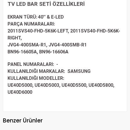
TV LED BAR SETİ ÖZELLİKLERİ
EKRAN TÜRÜ:
40
'' & E-LED
PARÇA NUMARALARI:
2011SVS40-FHD-5K6K-LEFT, 2011SVS40-FHD-5K6K-
RIGHT,
JVG4-400SMA-R1, JVG4-400SMB-R1
BN96-16605A, BN96-16606A
PANEL NUMARALARI:
-
KULLANILDI
ĞI MARKALAR:
SAMSUNG
KULLANILDIĞI MODELLER:
UE40D5000, UE40D5003, UE40D5500, UE40D5800,
UE40D6000
Benzer Ürünler