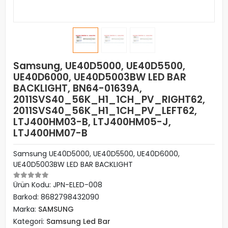
Samsung, UE40D5000, UE40D5500,
UE40D6000, UE40D5003BW LED BAR
BACKLIGHT, BN64-01639A,
2011SVS40_56K_H1_1CH_PV_RIGHT62,
2011SVS40_56K_H1_1CH_PV_LEFT62,
LTJ400HM03-B, LTJ400HM05-J,
LTJ400HM07-B
Samsung UE40D5000, UE40D5500, UE40D6000,
UE40D5003BW LED BAR BACKLIGHT
Ürün Kodu:
JPN-ELED-008
Barkod:
8682798432090
Marka:
SAMSUNG
Kategori:
Samsung Led Bar