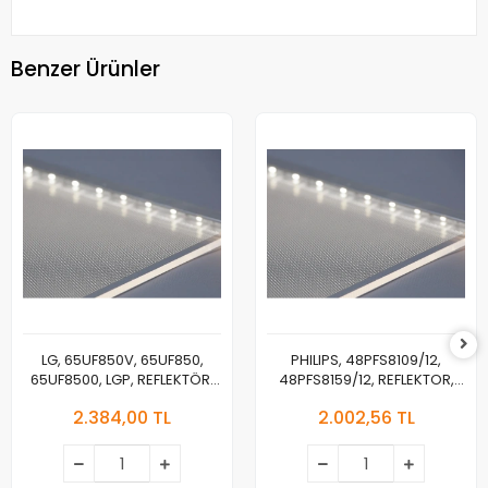
Benzer Ürünler
LG, 65UF850V, 65UF850,
PHILIPS, 48PFS8109/12,
65UF8500, LGP, REFLEKTÖR,
48PFS8159/12, REFLEKTOR,
DİFÜZÖR , YANSITICI TABAKA
DİFÜZÖR, LGP, BACKLIGHT
2.384,00 TL
2.002,56 TL
PLEKSİ, IŞIK YANSITICI TABAKA