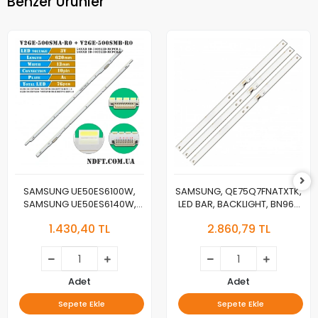
Benzer Ürünler
SAMSUNG UE50ES6100W,
SAMSUNG, QE75Q7FNATXTK,
SAMSUNG UE50ES6140W,
LED BAR, BACKLIGHT, BN96-
LED BAR, 50NNB 3D-
46024A, CY-QN075FLAV3H,
1.430,40 TL
2.860,79 TL
7032LED-MCPCB-L V2GE-
V8Q7-750SM0-R1
500SMA-R0, 50NNB 3D-
7032LED-MCPCB-R V2GE-
500SMB-R0
Adet
Adet
Sepete Ekle
Sepete Ekle