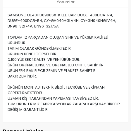
Yorumlar
SAMSUNG UE40HU6900SXTK LED BAR, DUGE-400DCA-R4,
DUGE-400DCB-R4, CY-GH040HGLV4H, CY-GH040HGLV4H,
BN96-32174A, BN96-32175A
TOPLAM 12 PARÇADAN OLUŞAN SIFIR VE YÜKSEK KALİTELİ
ÜRÜNDÜR.
TAKIM OLARAK GÖNDERİLMEKTEDİR.
ÜRÜNÜN KENDİ GÖRSELİDİR.
%100 YÜKSEK 1.KALİTE VE YENİ ÜRÜNDÜR.
ÜRÜN ORJİNAL LENSE VE ORJİNAL LED CHIP E SAHİPTİR.
ÜRÜN FR4 BAKIR PCB ZEMİN VE PLAKETE SAHİPTİR.
BAKIR ZEMİNDİR.
ÜRÜNÜN MONTAJI TEKNİK BİLGİ , TECRÜBE VE EKİPMAN
GEREKTİRMEKTEDİR.
UZMAN KİŞİ TARAFINDAN YAPILMASI TAVSİYE EDİLİR.
TÜM ÜRÜNLERİMİZ FABRİKASYON ARIZALARA KARŞI 6AY BİREBİR
DEĞİŞİM GARANTİLİDİR.