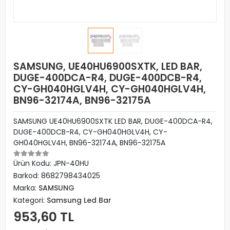
SAMSUNG, UE40HU6900SXTK, LED BAR,
DUGE-400DCA-R4, DUGE-400DCB-R4,
CY-GH040HGLV4H, CY-GH040HGLV4H,
BN96-32174A, BN96-32175A
SAMSUNG UE40HU6900SXTK LED BAR, DUGE-400DCA-R4,
DUGE-400DCB-R4, CY-GH040HGLV4H, CY-
GH040HGLV4H, BN96-32174A, BN96-32175A
Ürün Kodu:
JPN-40HU
Barkod:
8682798434025
Marka:
SAMSUNG
Kategori:
Samsung Led Bar
953,60 TL