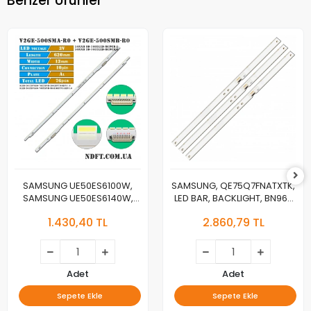
Benzer Ürünler
SAMSUNG UE50ES6100W,
SAMSUNG, QE75Q7FNATXTK,
SAMSUNG UE50ES6140W,
LED BAR, BACKLIGHT, BN96-
LED BAR, 50NNB 3D-
46024A, CY-QN075FLAV3H,
1.430,40 TL
2.860,79 TL
7032LED-MCPCB-L V2GE-
V8Q7-750SM0-R1
500SMA-R0, 50NNB 3D-
7032LED-MCPCB-R V2GE-
500SMB-R0
Adet
Adet
Sepete Ekle
Sepete Ekle