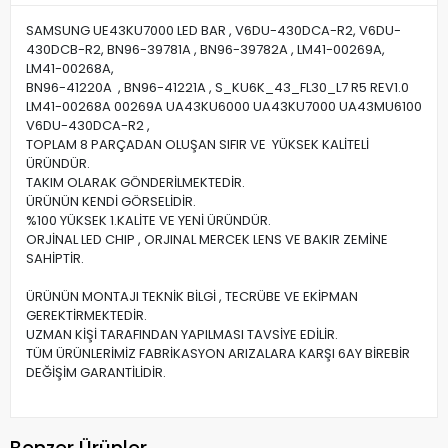
SAMSUNG UE43KU7000 LED BAR , V6DU-430DCA-R2, V6DU-
430DCB-R2, BN96-39781A , BN96-39782A , LM41-00269A,
LM41-00268A,
BN96-41220A , BN96-41221A , S_KU6K_43_FL30_L7 R5 REV1.0
LM41-00268A 00269A UA43KU6000 UA43KU7000 UA43MU6100
V6DU-430DCA-R2 ,
TOPLAM 8 PARÇADAN OLUŞAN SIFIR VE YÜKSEK KALİTELİ
ÜRÜNDÜR.
TAKIM OLARAK GÖNDERİLMEKTEDİR.
ÜRÜNÜN KENDİ GÖRSELİDİR.
%100 YÜKSEK 1.KALİTE VE YENİ ÜRÜNDÜR.
ORJİNAL LED CHIP , ORJINAL MERCEK LENS VE BAKIR ZEMİNE
SAHİPTİR.
ÜRÜNÜN MONTAJI TEKNİK BİLGİ , TECRÜBE VE EKİPMAN
GEREKTİRMEKTEDİR.
UZMAN KİŞİ TARAFINDAN YAPILMASI TAVSİYE EDİLİR.
TÜM ÜRÜNLERİMİZ FABRİKASYON ARIZALARA KARŞI 6AY BİREBİR
DEĞİŞİM GARANTİLİDİR.