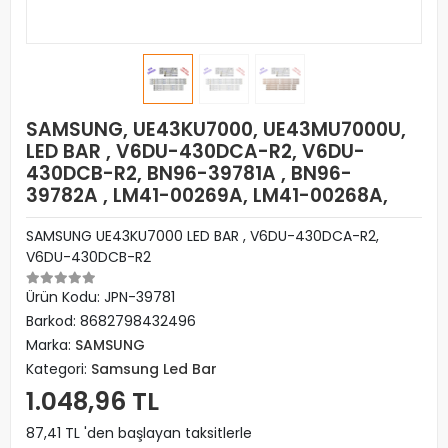
SAMSUNG, UE43KU7000, UE43MU7000U,
LED BAR , V6DU-430DCA-R2, V6DU-
430DCB-R2, BN96-39781A , BN96-
39782A , LM41-00269A, LM41-00268A,
SAMSUNG UE43KU7000 LED BAR , V6DU-430DCA-R2,
V6DU-430DCB-R2
Ürün Kodu:
JPN-39781
Barkod:
8682798432496
Marka:
SAMSUNG
Kategori:
Samsung Led Bar
1.048,96 TL
87,41 TL 'den başlayan taksitlerle