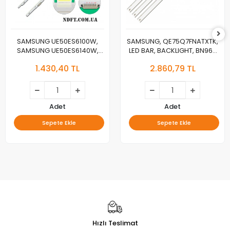
SAMSUNG UE50ES6100W,
SAMSUNG, QE75Q7FNATXTK,
SAMSUNG UE50ES6140W,
LED BAR, BACKLIGHT, BN96-
LED BAR, 50NNB 3D-
46024A, CY-QN075FLAV3H,
1.430,40 TL
2.860,79 TL
7032LED-MCPCB-L V2GE-
V8Q7-750SM0-R1
500SMA-R0, 50NNB 3D-
7032LED-MCPCB-R V2GE-
500SMB-R0
Adet
Adet
Sepete Ekle
Sepete Ekle
Hızlı Teslimat