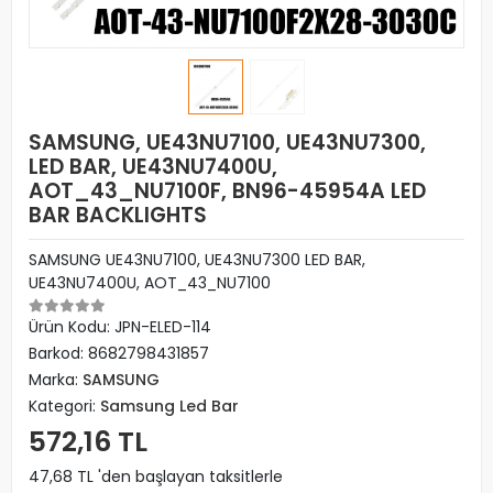
SAMSUNG, UE43NU7100, UE43NU7300,
LED BAR, UE43NU7400U,
AOT_43_NU7100F, BN96-45954A LED
BAR BACKLIGHTS
SAMSUNG UE43NU7100, UE43NU7300 LED BAR,
UE43NU7400U, AOT_43_NU7100
Ürün Kodu:
JPN-ELED-114
Barkod:
8682798431857
Marka:
SAMSUNG
Kategori:
Samsung Led Bar
572,16 TL
47,68 TL 'den başlayan taksitlerle