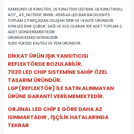
SAMSUNG UE43NU7100, UE43NU7300 LED BAR, UE43NU7400U,
AOT_43_NU7100F, BN96-45954A LED BAR BACKLIGHTS
TOPLAM 2 PARÇADAN OLUŞAN SIFIR VE 1.KALİTE ÜRÜNDÜR.
AYNI LED BAR ÇUBUK SAĞ VE SOL OLARAK 1ER ADET TOPLAM 2
ADET GÖNDERİLMEKTEDİR.
ÜRÜNÜN KENDİ GÖRSELİDİR.
%100 YÜKSEK KALİTELİ VE YENİ ÜRÜNDÜR.
DİKKAT ÜRÜN IŞIK YANSITICISI
REFLEKTÖRDE BOZULABİLİR.
7020 LED CHIP SISTEMİNE SAHİP ÖZEL
TASARIM ÜRÜNDÜR.
LGP(REFLEKTÖR) İLE SATIN ALINMAYAN
ÜRÜNE GARANTİ VERİLMEMEKTEDİR.
ORJİNAL LED CHİP E GÖRE DAHA AZ
ISINMAKTADIR , İŞÇİLİK HATALARINDA
TEKRAR