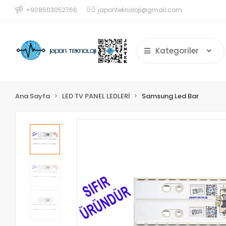
+908503052766
japonteknoloji@gmail.com
Kategoriler
Ana Sayfa
LED TV PANEL LEDLERİ
Samsung Led Bar