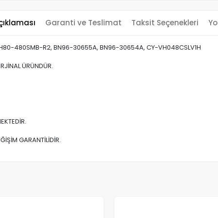
çıklaması
Garanti ve Teslimat
Taksit Seçenekleri
Yo
 VH80-480SMB-R2, BN96-30655A, BN96-30654A, CY-VH048CSLV1H
 ORJİNAL ÜRÜNDÜR.
EKTEDİR.
ĞİŞİM GARANTİLİDİR.