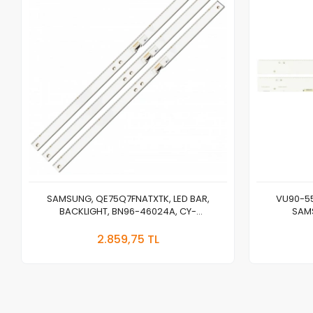
SAMSUNG, QE75Q7FNATXTK, LED BAR,
VU90-55
BACKLIGHT, BN96-46024A, CY-
SAM
QN075FLAV3H, V8Q7-750SM0-R1
UE55HU850
Sepete Ekle
2.859,75 TL
Adet