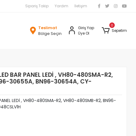
Sipariş Takip
Yardım
İletişim
0
Teslimat
Giriş Yap
Sepetim
Bölge Seçin
Üye Ol
ED BAR PANEL LEDİ , VH80-480SMA-R2,
96-30655A, BN96-30654A, CY-
ANEL LEDİ , VH80-480SMA-R2, VH80-480SMB-R2, BN96-
048CSLV1H