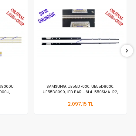
U8000U,
SAMSUNG, UE55D7000, UE55D8000,
000U,
UE55D8090, LED BAR, J6L4-550SMA-R2,
IGHT, PANEL
J6L4-550SMB-R2,BN96-16621A, 16622A
 Ekle
Stokta Yok
SV8FPKWA52
2.097,15 TL
Adet