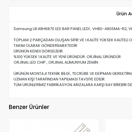
Ürün A
Samsung UE48H6870 LED BAR PANEL LEDİ , VH80-480SMA-R2,
TOPLAM 2 PARÇADAN OLUŞAN SIFIR VE 1.KALİTE YÜKSEK KALİTELİ
TAKIM OLARAK GÖNDERİLMEKTEDİR.
ÜRÜNÜN KENDİ GÖRSELİDİR.
%100 YÜKSEK 1.KALİTE VE YENİ ÜRÜNDÜR. ORJİNAL ÜRÜNDÜR.
ORJİNAL LED CHIP , ORJINAL ALİMUNYUM ZEMİN
ÜRÜNÜN MONTAJI TEKNİK BİLGİ , TECRÜBE VE EKİPMAN GEREKTİRM
UZMAN KİŞİ TARAFINDAN YAPILMASI TAVSİYE EDİLİR.
TÜM ÜRÜNLERİMİZ FABRİKASYON ARIZALARA KARŞI 6AY BİREBİR DE
Benzer Ürünler