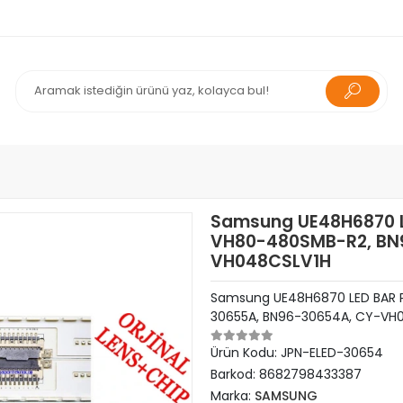
Samsung UE48H6870 L
VH80-480SMB-R2, BN
VH048CSLV1H
Samsung UE48H6870 LED BAR P
30655A, BN96-30654A, CY-VH
Ürün Kodu:
JPN-ELED-30654
Barkod:
8682798433387
Marka:
SAMSUNG