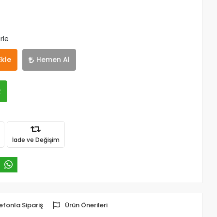
rle
Ekle
Hemen Al
R
İade ve Değişim
efonla Sipariş
Ürün Önerileri