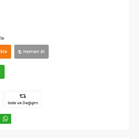
rle
Ekle
Hemen Al
R
İade ve Değişim