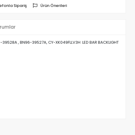
efonla Sipariş
Ürün Önerileri
rumlar
39528A , BN96-39527A, CY-XK049FLLV3H LED BAR BACKLIGHT