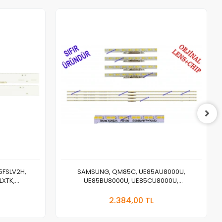
FSLV2H,
SAMSUNG, QM85C, UE85AU8000U,
XTK,
UE85BU8000U, UE85CU8000U,
96-31033A,
UE85DU8000U, LED BAR, BACKLIGHT, PANEL
a Yok
Sepete Ekle
LEDLERİ, BN96-52592A, ES85SV8FPKWA52
2.384,00 TL
Adet