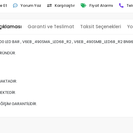
e Et
Yorum Yaz
Karşılaştır
Fiyat Alarmı
Tel
çıklaması
Garanti ve Teslimat
Taksit Seçenekleri
Yo
0 LED BAR , V6EB_490SMA_LED68_R2 , V6EB_490SMB_LED68_R2 BN96-
ÜRÜNDÜR.
AKTADIR.
EKTEDİR.
ĞİŞİM GARANTİLİDİR.