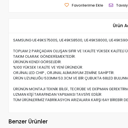
Favorilerime Ekle
Tavsiy
Ürün A
SAMSUNG UE49KS7500S, UE49KS8500, UE49KS8000, UE49KS900
TOPLAM 2 PARÇADAN OLUŞAN SIFIR VE 1.KALİTE YÜKSEK KALİTELİ 
TAKIM OLARAK GÖNDERİLMEKTEDİR.
ÜRÜNÜN KENDİ GÖRSELİDİR.
%100 YÜKSEK 1.KALİTE VE YENİ ÜRÜNDÜR.
ORJİNAL LED CHIP , ORJINAL ALİMUNYUM ZEMİNE SAHİPTİR.
ÜRÜN UZUNLUĞU 533MM 53.3CM VE BİR ÇUBUKTA 68LED BULUNM
ÜRÜNÜN MONTAJI TEKNİK BİLGİ , TECRÜBE VE EKİPMAN GEREKTİRM
UZMAN KİŞİ TARAFINDAN YAPILMASI TAVSİYE EDİLİR.
TÜM ÜRÜNLERİMİZ FABRİKASYON ARIZALARA KARŞI 6AY BİREBİR DE
Benzer Ürünler