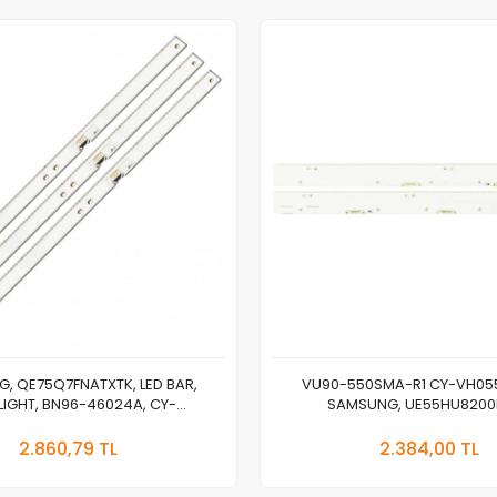
, QE75Q7FNATXTK, LED BAR,
VU90-550SMA-R1 CY-VH055
IGHT, BN96-46024A, CY-
SAMSUNG, UE55HU8200L
FLAV3H, V8Q7-750SM0-R1
UE55HU8500LXTK, LED BAR, BN
Sepete Ekle
Stokt
BN96-31034A
2.860,79 TL
2.384,00 TL
Adet
Adet