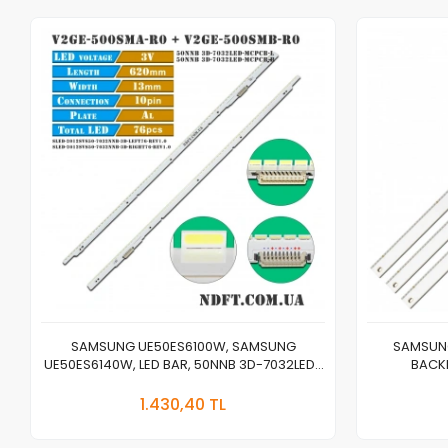
SAMSUNG UE50ES6100W, SAMSUNG
SAMSUNG
UE50ES6140W, LED BAR, 50NNB 3D-7032LED-
BACKL
MCPCB-L V2GE-500SMA-R0, 50NNB 3D-
QN075
Stokta Yok
7032LED-MCPCB-R V2GE-500SMB-R0
1.430,40 TL
Adet