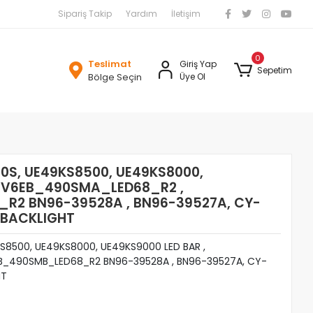
Sipariş Takip
Yardım
İletişim
0
Teslimat
Giriş Yap
Sepetim
Bölge Seçin
Üye Ol
S, UE49KS8500, UE49KS8000,
, V6EB_490SMA_LED68_R2 ,
R2 BN96-39528A , BN96-39527A, CY-
 BACKLIGHT
8500, UE49KS8000, UE49KS9000 LED BAR ,
B_490SMB_LED68_R2 BN96-39528A , BN96-39527A, CY-
HT