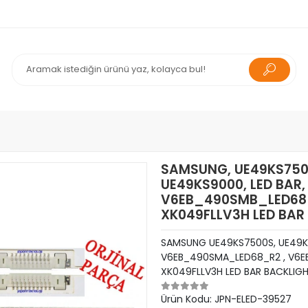
SAMSUNG, UE49KS7500
UE49KS9000, LED BAR
V6EB_490SMB_LED68_
XK049FLLV3H LED BAR
SAMSUNG UE49KS7500S, UE49KS
V6EB_490SMA_LED68_R2 , V6E
XK049FLLV3H LED BAR BACKLIG
Ürün Kodu:
JPN-ELED-39527