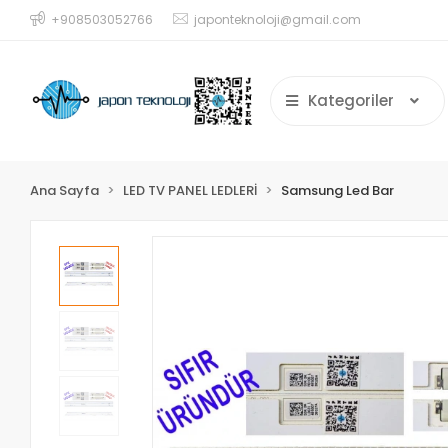
+908503052766
japonteknoloji@gmail.com
Kategoriler
Ana Sayfa
LED TV PANEL LEDLERİ
Samsung Led Bar