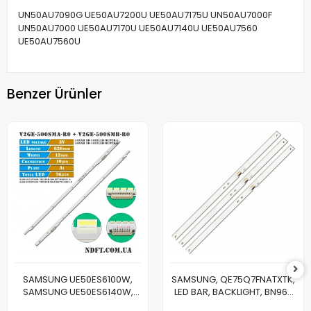
UN50AU7090G UE50AU7200U UE50AU7175U UN50AU7000F
UN50AU7000 UE50AU7170U UE50AU7140U UE50AU7560
UE50AU7560U
Benzer Ürünler
SAMSUNG UE50ES6100W,
SAMSUNG, QE75Q7FNATXTK,
SAMSUNG UE50ES6140W,
LED BAR, BACKLIGHT, BN96-
LED BAR, 50NNB 3D-
46024A, CY-QN075FLAV3H,