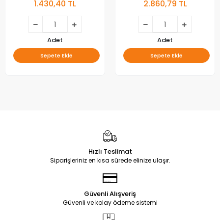
1.430,40 TL
2.860,79 TL
7032LED-MCPCB-L V2GE-
V8Q7-750SM0-R1
500SMA-R0, 50NNB 3D-
7032LED-MCPCB-R V2GE-
500SMB-R0
Adet
Adet
Sepete Ekle
Sepete Ekle
Hızlı Teslimat
Siparişleriniz en kısa sürede elinize ulaşır.
Güvenli Alışveriş
Güvenli ve kolay ödeme sistemi