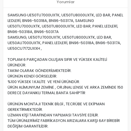
Yorumlar
SAMSUNG UE50TU7000UXTK, UE50TU8000UXTK, LED BAR, PANEL
LEDLERİ, BN96-50318A, BN96-50317A, SAMSUNG
UE50TU7000UXTK, UE50TU8000UXTK, LED BAR, PANEL LEDLERİ,
BN96-50318A, BN96-50317A
SAMSUNG, UE50TU7000UXTK, UE50TU8000UXTK, LED BAR,
UE50AU7000UXTK, PANEL LEDLERİ, BN96-50318A, BN96-50317A,
UE50CU7172UXXH ,
TOPLAM 6 PARÇADAN OLUŞAN SIFIR VE YÜKSEK KALİTELİ
ÜRÜNDÜR.
TAKIM OLARAK GÖNDERİLMEKTEDİR.
ÜRÜNÜN KENDİ GÖRSELİDİR.
%100 YÜKSEK 1.KALİTE VE YENİ ÜRÜNDÜR.
ÜRÜN ALİMUNYUM ZEMİNE , ORJİNAL LENSE VE ARKA ZEMİNDE 150
DERECE DAYANIKLI TERMAL BANTA SAHİPTİR
ÜRÜNÜN MONTAJI TEKNİK BİLGİ , TECRÜBE VE EKİPMAN
GEREKTİRMEKTEDİR.
UZMAN KİŞİ TARAFINDAN YAPILMASI TAVSİYE EDİLİR.
TÜM ÜRÜNLERİMİZ FABRİKASYON ARIZALARA KARŞI 6AY BİREBİR
DEĞİŞİM GARANTİLİDİR.