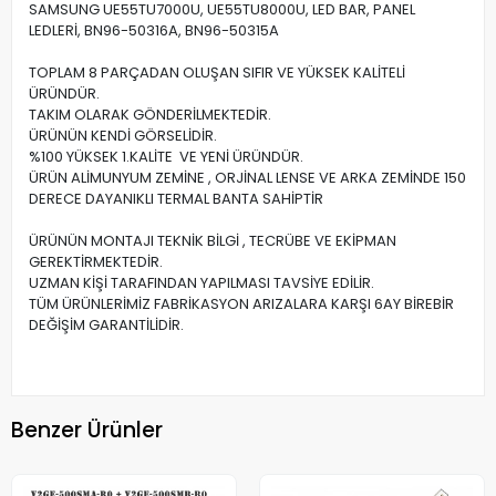
SAMSUNG UE55TU7000U, UE55TU8000U, LED BAR, PANEL
LEDLERİ, BN96-50316A, BN96-50315A
TOPLAM 8 PARÇADAN OLUŞAN SIFIR VE YÜKSEK KALİTELİ
ÜRÜNDÜR.
TAKIM OLARAK GÖNDERİLMEKTEDİR.
ÜRÜNÜN KENDİ GÖRSELİDİR.
%100 YÜKSEK 1.KALİTE VE YENİ ÜRÜNDÜR.
ÜRÜN ALİMUNYUM ZEMİNE , ORJİNAL LENSE VE ARKA ZEMİNDE 150
DERECE DAYANIKLI TERMAL BANTA SAHİPTİR
ÜRÜNÜN MONTAJI TEKNİK BİLGİ , TECRÜBE VE EKİPMAN
GEREKTİRMEKTEDİR.
UZMAN KİŞİ TARAFINDAN YAPILMASI TAVSİYE EDİLİR.
TÜM ÜRÜNLERİMİZ FABRİKASYON ARIZALARA KARŞI 6AY BİREBİR
DEĞİŞİM GARANTİLİDİR.
Benzer Ürünler