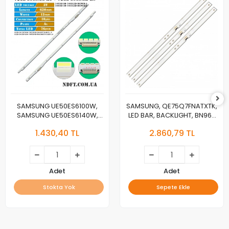
SAMSUNG UE50ES6100W,
SAMSUNG, QE75Q7FNATXTK,
SAMSUNG UE50ES6140W,
LED BAR, BACKLIGHT, BN96-
LED BAR, 50NNB 3D-
46024A, CY-QN075FLAV3H,
1.430,40 TL
2.860,79 TL
7032LED-MCPCB-L V2GE-
V8Q7-750SM0-R1
500SMA-R0, 50NNB 3D-
7032LED-MCPCB-R V2GE-
500SMB-R0
Adet
Adet
Stokta Yok
Sepete Ekle