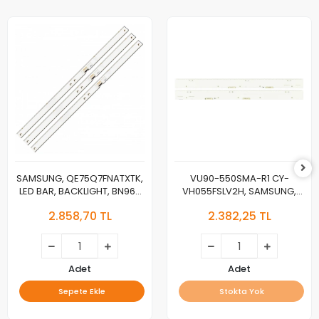
SAMSUNG, QE75Q7FNATXTK,
VU90-550SMA-R1 CY-
LED BAR, BACKLIGHT, BN96-
VH055FSLV2H, SAMSUNG,
46024A, CY-QN075FLAV3H,
UE55HU8200LXTK,
2.858,70 TL
2.382,25 TL
V8Q7-750SM0-R1
UE55HU8500LXTK, LED BAR,
BN96-31033A, BN96-31034A
Adet
Adet
Sepete Ekle
Stokta Yok