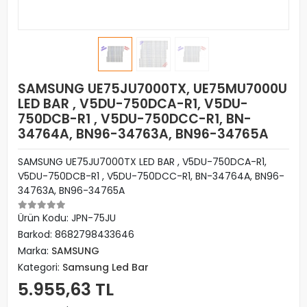
SAMSUNG UE75JU7000TX, UE75MU7000U
LED BAR , V5DU-750DCA-R1, V5DU-
750DCB-R1 , V5DU-750DCC-R1, BN-
34764A, BN96-34763A, BN96-34765A
SAMSUNG UE75JU7000TX LED BAR , V5DU-750DCA-R1,
V5DU-750DCB-R1 , V5DU-750DCC-R1, BN-34764A, BN96-
34763A, BN96-34765A
Ürün Kodu:
JPN-75JU
Barkod:
8682798433646
Marka:
SAMSUNG
Kategori:
Samsung Led Bar
5.955,63 TL