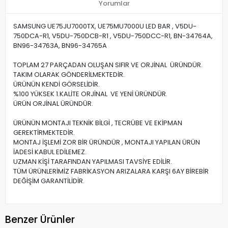
Yorumlar
SAMSUNG UE75JU7000TX, UE75MU7000U LED BAR , V5DU-
750DCA-R1, V5DU-750DCB-R1 , V5DU-750DCC-R1, BN-34764A,
BN96-34763A, BN96-34765A
TOPLAM 27 PARÇADAN OLUŞAN SIFIR VE ORJİNAL ÜRÜNDÜR.
TAKIM OLARAK GÖNDERİLMEKTEDİR.
ÜRÜNÜN KENDİ GÖRSELİDİR.
%100 YÜKSEK 1.KALİTE ORJİNAL VE YENİ ÜRÜNDÜR.
ÜRÜN ORJİNAL ÜRÜNDÜR.
ÜRÜNÜN MONTAJI TEKNİK BİLGİ , TECRÜBE VE EKİPMAN
GEREKTİRMEKTEDİR.
MONTAJ İŞLEMİ ZOR BİR ÜRÜNDÜR , MONTAJI YAPILAN ÜRÜN
İADESİ KABUL EDİLEMEZ.
UZMAN KİŞİ TARAFINDAN YAPILMASI TAVSİYE EDİLİR.
TÜM ÜRÜNLERİMİZ FABRİKASYON ARIZALARA KARŞI 6AY BİREBİR
DEĞİŞİM GARANTİLİDİR.
Benzer Ürünler