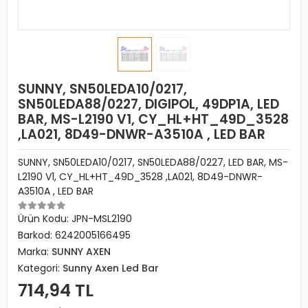
SUNNY, SN50LEDA10/0217,
SN50LEDA88/0227, DIGIPOL, 49DP1A, LED
BAR, MS-L2190 V1, CY_HL+HT_49D_3528
,LA021, 8D49-DNWR-A3510A , LED BAR
SUNNY, SN50LEDA10/0217, SN50LEDA88/0227, LED BAR, MS-
L2190 V1, CY_HL+HT_49D_3528 ,LA021, 8D49-DNWR-
A3510A , LED BAR
Ürün Kodu:
JPN-MSL2190
Barkod:
6242005166495
Marka:
SUNNY AXEN
Kategori:
Sunny Axen Led Bar
714,94 TL