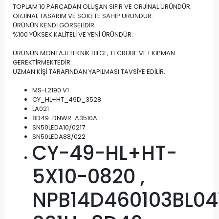
TOPLAM 10 PARÇADAN OLUŞAN SIFIR VE ORJİNAL ÜRÜNDÜR.
ORJİNAL TASARIM VE SOKETE SAHİP ÜRÜNDÜR.
ÜRÜNÜN KENDİ GÖRSELİDİR.
%100 YÜKSEK KALİTELİ VE YENİ ÜRÜNDÜR.
ÜRÜNÜN MONTAJI TEKNİK BİLGİ , TECRÜBE VE EKİPMAN
GEREKTİRMEKTEDİR.
UZMAN KİŞİ TARAFINDAN YAPILMASI TAVSİYE EDİLİR.
MS-L2190 V1
CY_HL+HT_49D_3528
LA021
8D49-DNWR-A3510A
SN50LEDA10/0217
SN50LEDA88/022
CY-49-HL+HT-
5X10-0820 ,
NPB14D460103BL04