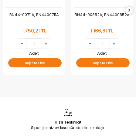
BN44-00711A, BN4400711A
BN44-00852A, BN4400852A
1.750,21 TL
1.166,81 TL
Adet
Adet
Sepete Ekle
Sepete Ekle
Hızlı Teslimat
Siparişleriniz en kısa sürede elinize ulaşır.