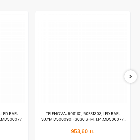
 LED BAR,
TELENOVA, 50S1101, 50FS1303, LED BAR,
4.MD500077,
SJ.YM.D5000901-3030IS-M, 1.14.MD500077,
G-3030-2.1-
50F01/50V06, MS-HK-T500-P9-G-3030-2.1-
a Yok
Stokta Yok
T
2105-09 BACKLIGHT
953,60 TL
Adet