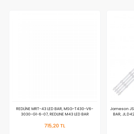
REDLİNE MRT-43 LED BAR, MSG-T430-V6-
Jameson JS-
3030-G1-6-07, REDLINE M43 LED BAR
BAR, JL.D
Stokta Yok
715,20 TL
Adet