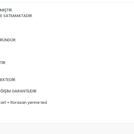
MIŞTIR.
E SATILMAKTADIR.
 ÜRÜNDÜR.
TİR.
EKTEDİR.
ĞİŞİM GARANTİLİDİR.
kart + florasan yerine led