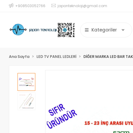
+908503052766
japonteknoloji@gmail.com
Kategoriler
Ana Sayfa
LED TV PANEL LEDLERİ
DİĞER MARKA LED BAR TAK