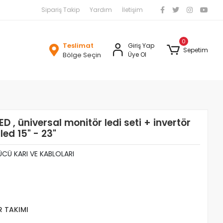
Sipariş Takip
Yardım
İletişim
0
Teslimat
Giriş Yap
Sepetim
Bölge Seçin
Üye Ol
, üniversal monitör ledi seti + invertör
led 15" - 23"
ÜCÜ KARI VE KABLOLARI
R TAKIMI