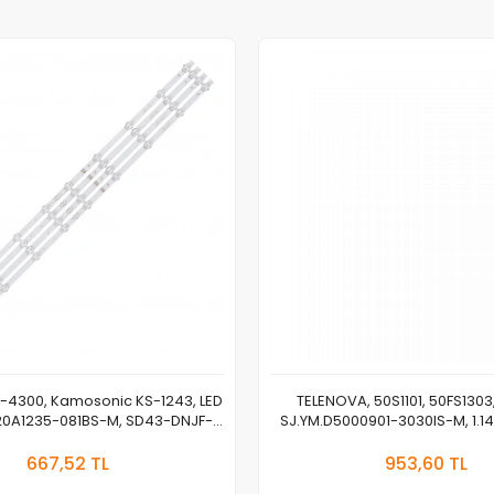
4300, Kamosonic KS-1243, LED
TELENOVA, 50S1101, 50FS1303,
420A1235-081BS-M, SD43-DNJF-
SJ.YM.D5000901-3030IS-M, 1.1
IK41
50F01/50V06, MS-HK-T500-P9-
Sepete Ekle
Stokt
2105-09 BACKLIGH
667,52 TL
953,60 TL
Adet
Adet