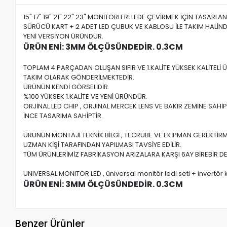
15" 17" 19" 21" 22" 23" MONİTÖRLERİ LEDE ÇEVİRMEK İÇİN TASARLAN
SÜRÜCÜ KART + 2 ADET LED ÇUBUK VE KABLOSU İLE TAKIM HALİND
YENİ VERSİYON ÜRÜNDÜR.
ÜRÜN ENİ: 3MM ÖLÇÜSÜNDEDİR. 0.3CM
TOPLAM 4 PARÇADAN OLUŞAN SIFIR VE 1.KALİTE YÜKSEK KALİTELİ
TAKIM OLARAK GÖNDERİLMEKTEDİR.
ÜRÜNÜN KENDİ GÖRSELİDİR.
%100 YÜKSEK 1.KALİTE VE YENİ ÜRÜNDÜR.
ORJİNAL LED CHIP , ORJINAL MERCEK LENS VE BAKIR ZEMİNE SAHİP
İNCE TASARIMA SAHİPTİR.
ÜRÜNÜN MONTAJI TEKNİK BİLGİ , TECRÜBE VE EKİPMAN GEREKTİRM
UZMAN KİŞİ TARAFINDAN YAPILMASI TAVSİYE EDİLİR.
TÜM ÜRÜNLERİMİZ FABRİKASYON ARIZALARA KARŞI 6AY BİREBİR DE
UNIVERSAL MONITOR LED , üniversal monitör ledi seti + invertör 
ÜRÜN ENİ: 3MM ÖLÇÜSÜNDEDİR. 0.3CM
Benzer Ürünler