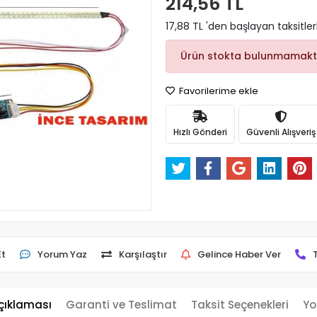
214,56 TL
17,88 TL 'den başlayan taksitler
Ürün stokta bulunmamakt
Favorilerime ekle
Hızlı Gönderi
Güvenli Alışveriş
Et
Yorum Yaz
Karşılaştır
Gelince Haber Ver
çıklaması
Garanti ve Teslimat
Taksit Seçenekleri
Yo