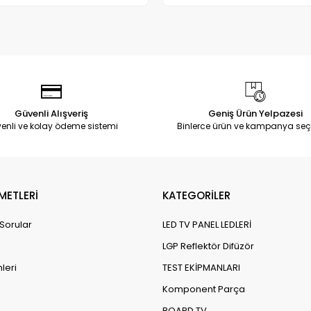
Güvenli Alışveriş
Geniş Ürün Yelpazesi
enli ve kolay ödeme sistemi
Binlerce ürün ve kampanya seç
METLERİ
KATEGORİLER
 Sorular
LED TV PANEL LEDLERİ
LGP Reflektör Difüzör
leri
TEST EKİPMANLARI
Komponent Parça
BOARD TV