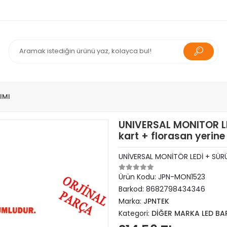
IMI
UNIVERSAL MONITOR LED 
kart + florasan yerine 
UNİVERSAL MONİTÖR LEDİ + SÜR
Ürün Kodu:
JPN-MON1523
Barkod:
8682798434346
Marka:
JPNTEK
Kategori:
DİĞER MARKA LED BA