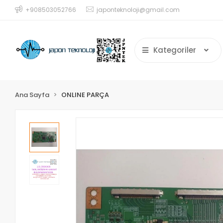
+908503052766
japonteknoloji@gmail.com
Kategoriler
Ana Sayfa
ONLINE PARÇA