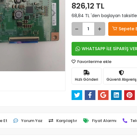
826,12 TL
68,84 TL 'den başlayan taksitle
Sepete 
WHATSAPP İLE SİPARİŞ VE
Favorilerime ekle
Hızlı Gönderi
Güvenli Alışveriş
e Et
Yorum Yaz
Karşılaştır
Fiyat Alarmı
Tel