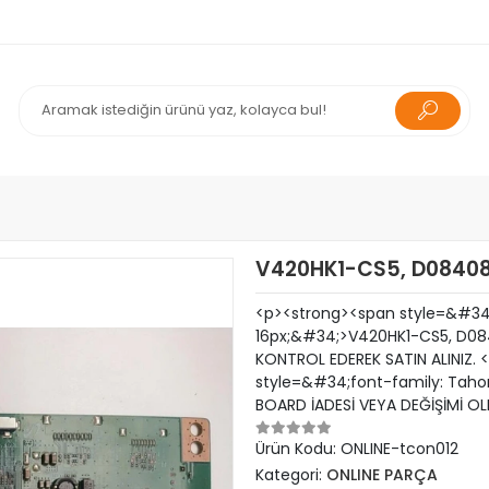
V420HK1-CS5, D08408
<p><strong><span style=&#34;f
16px;&#34;>V420HK1-CS5, D084
KONTROL EDEREK SATIN ALINIZ.
style=&#34;font-family: Taho
BOARD İADESİ VEYA DEĞİŞİMİ 
Ürün Kodu:
ONLINE-tcon012
Kategori:
ONLINE PARÇA