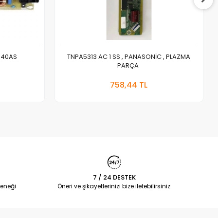
440AS
TNPA5313 AC 1 SS , PANASONİC , PLAZMA
PARÇA
 Ekle
Sepete Ekle
758,44 TL
Adet
7 / 24 DESTEK
eneği
Öneri ve şikayetlerinizi bize iletebilirsiniz.