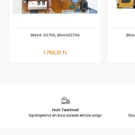
BN44-00711A, BN4400711A
BN4
Sepete Ekle
1.750,21 TL
Adet
Hızlı Teslimat
Siparişleriniz en kısa sürede elinize ulaşır.
Güv