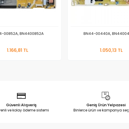
4-00852A, BN4400852A
BN44-00440A, BN4400
Sepete Ekle
Sepete
1.166,81 TL
1.050,13 TL
Adet
Adet
Güvenli Alışveriş
Geniş Ürün Yelpazesi
enli ve kolay ödeme sistemi
Binlerce ürün ve kampanya seç