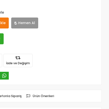
rle
Ekle
Hemen Al
R
İade ve Değişim
efonla Sipariş
Ürün Önerileri