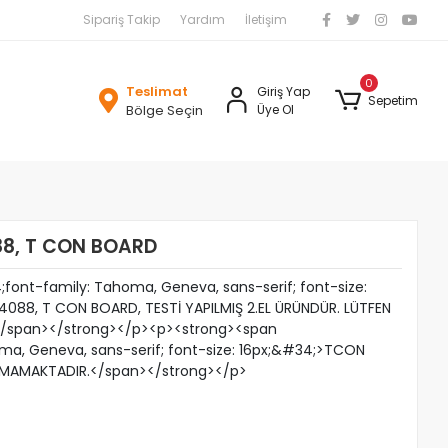
Sipariş Takip
Yardım
İletişim
0
Teslimat
Giriş Yap
Sepetim
Bölge Seçin
Üye Ol
8, T CON BOARD
ont-family: Tahoma, Geneva, sans-serif; font-size:
088, T CON BOARD, TESTİ YAPILMIŞ 2.EL ÜRÜNDÜR. LÜTFEN
 </span></strong></p><p><strong><span
ma, Geneva, sans-serif; font-size: 16px;&#34;>TCON
OLMAMAKTADIR.</span></strong></p>