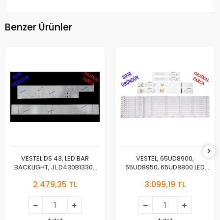
Benzer Ürünler
VESTEL DS 43, LED BAR
VESTEL, 65UD8900,
BACKLIGHT, JL.D430B1330-
65UD8950, 65UD8800 LED
078AS-M_V04,
BAR , REGAL 65R7040U LED
2.479,35 TL
3.099,19 TL
JL.D430B1330-078BS-
BAR , TELEFUNKEN 65TU7040
M_V03, 30108746CA11 ,
LED BAR , VESTEL 650LED A-
30108747CB11
TYPE REV02 , VESTEL 650LED
B-TYPE , JL.D65071330-