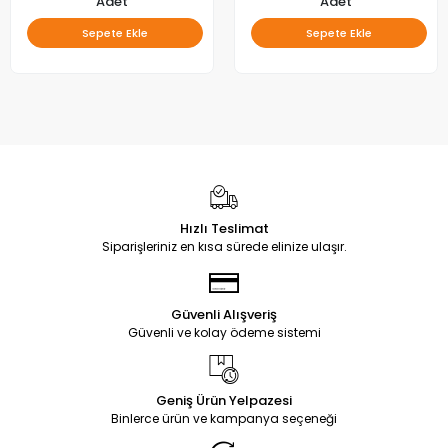
078AS-M_V02 ,
Adet
Adet
VES650QNTL-2D-U11,
Sepete Ekle
Sepete Ekle
VES615QNTS-2D-U11 LED BAR
Hızlı Teslimat
Siparişleriniz en kısa sürede elinize ulaşır.
Güvenli Alışveriş
Güvenli ve kolay ödeme sistemi
Geniş Ürün Yelpazesi
Binlerce ürün ve kampanya seçeneği