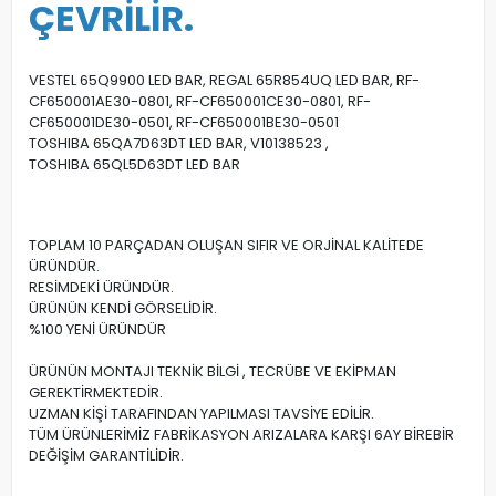
ÇEVRİLİR.
VESTEL 65Q9900 LED BAR, REGAL 65R854UQ LED BAR, RF-
CF650001AE30-0801, RF-CF650001CE30-0801, RF-
CF650001DE30-0501, RF-CF650001BE30-0501
TOSHIBA 65QA7D63DT LED BAR, V10138523 ,
TOSHIBA 65QL5D63DT LED BAR
TOPLAM 10 PARÇADAN OLUŞAN SIFIR VE ORJİNAL KALİTEDE
ÜRÜNDÜR.
RESİMDEKİ ÜRÜNDÜR.
ÜRÜNÜN KENDİ GÖRSELİDİR.
%100 YENİ ÜRÜNDÜR
ÜRÜNÜN MONTAJI TEKNİK BİLGİ , TECRÜBE VE EKİPMAN
GEREKTİRMEKTEDİR.
UZMAN KİŞİ TARAFINDAN YAPILMASI TAVSİYE EDİLİR.
TÜM ÜRÜNLERİMİZ FABRİKASYON ARIZALARA KARŞI 6AY BİREBİR
DEĞİŞİM GARANTİLİDİR.