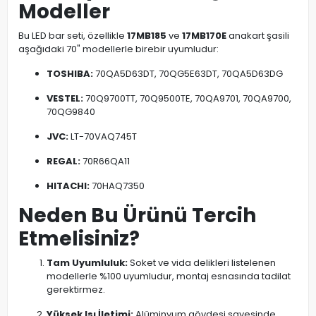
Modeller
Bu LED bar seti, özellikle
17MB185
ve
17MB170E
anakart şasili
aşağıdaki 70" modellerle birebir uyumludur:
TOSHIBA:
70QA5D63DT, 70QG5E63DT, 70QA5D63DG
VESTEL:
70Q9700TT, 70Q9500TE, 70QA9701, 70QA9700,
70QG9840
JVC:
LT-70VAQ745T
REGAL:
70R66QA11
HITACHI:
70HAQ7350
Neden Bu Ürünü Tercih
Etmelisiniz?
Tam Uyumluluk:
Soket ve vida delikleri listelenen
modellerle %100 uyumludur, montaj esnasında tadilat
gerektirmez.
Yüksek Isı İletimi:
Alüminyum gövdesi sayesinde