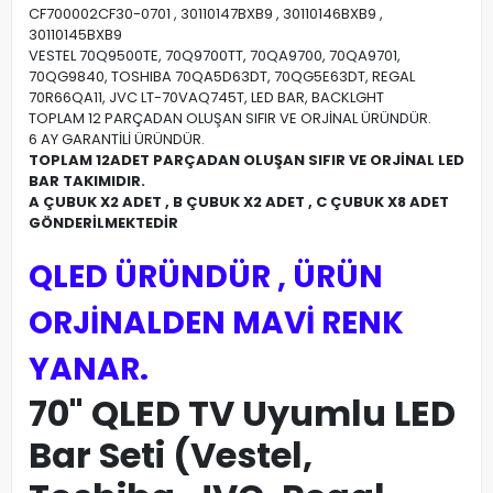
CF700002CF30-0701 , 30110147BXB9 , 30110146BXB9 ,
30110145BXB9
VESTEL 70Q9500TE, 70Q9700TT, 70QA9700, 70QA9701,
70QG9840, TOSHIBA 70QA5D63DT, 70QG5E63DT, REGAL
70R66QA11, JVC LT-70VAQ745T, LED BAR, BACKLGHT
TOPLAM 12 PARÇADAN OLUŞAN SIFIR VE ORJİNAL ÜRÜNDÜR.
6 AY GARANTİLİ ÜRÜNDÜR.
TOPLAM 12ADET PARÇADAN OLUŞAN SIFIR VE ORJİNAL LED
BAR TAKIMIDIR.
A ÇUBUK X2 ADET , B ÇUBUK X2 ADET , C ÇUBUK X8 ADET
GÖNDERİLMEKTEDİR
QLED ÜRÜNDÜR , ÜRÜN
ORJİNALDEN MAVİ RENK
YANAR.
70" QLED TV Uyumlu LED
Bar Seti (Vestel,