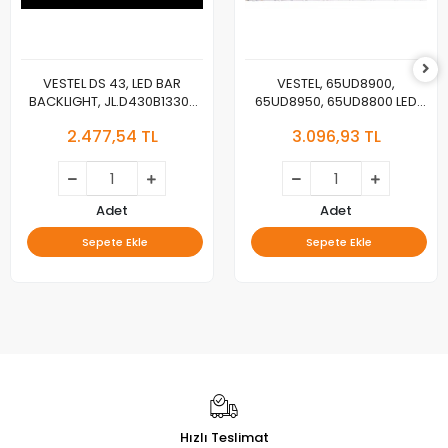
VESTEL DS 43, LED BAR
VESTEL, 65UD8900,
BACKLIGHT, JL.D430B1330-
65UD8950, 65UD8800 LED
078AS-M_V04,
BAR , REGAL 65R7040U LED
2.477,54 TL
3.096,93 TL
JL.D430B1330-078BS-
BAR , TELEFUNKEN 65TU7040
M_V03, 30108746CA11 ,
LED BAR , VESTEL 650LED A-
30108747CB11
TYPE REV02 , VESTEL 650LED
B-TYPE , JL.D65071330-
078AS-M_V02 ,
Adet
Adet
VES650QNTL-2D-U11,
Sepete Ekle
Sepete Ekle
VES615QNTS-2D-U11 LED BAR
Hızlı Teslimat