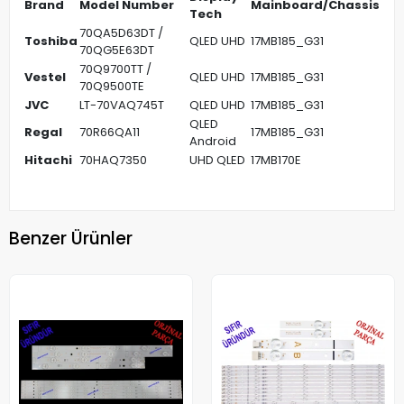
Brand
Model Number
Mainboard/Chassis
Tech
70QA5D63DT /
Toshiba
QLED UHD
17MB185_G31
70QG5E63DT
70Q9700TT /
Vestel
QLED UHD
17MB185_G31
70Q9500TE
JVC
LT-70VAQ745T
QLED UHD
17MB185_G31
QLED
Regal
70R66QA11
17MB185_G31
Android
Hitachi
70HAQ7350
UHD QLED
17MB170E
Benzer Ürünler