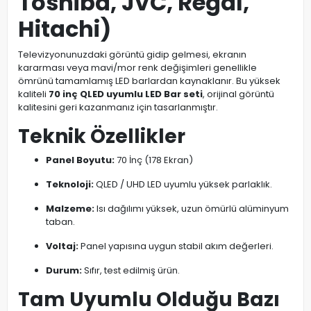
Toshiba, JVC, Regal,
Hitachi)
Televizyonunuzdaki görüntü gidip gelmesi, ekranın
kararması veya mavi/mor renk değişimleri genellikle
ömrünü tamamlamış LED barlardan kaynaklanır. Bu yüksek
kaliteli
70 inç QLED uyumlu LED Bar seti
, orijinal görüntü
kalitesini geri kazanmanız için tasarlanmıştır.
Teknik Özellikler
Panel Boyutu:
70 İnç (178 Ekran)
Teknoloji:
QLED / UHD LED uyumlu yüksek parlaklık.
Malzeme:
Isı dağılımı yüksek, uzun ömürlü alüminyum
taban.
Voltaj:
Panel yapısına uygun stabil akım değerleri.
Durum:
Sıfır, test edilmiş ürün.
Tam Uyumlu Olduğu Bazı