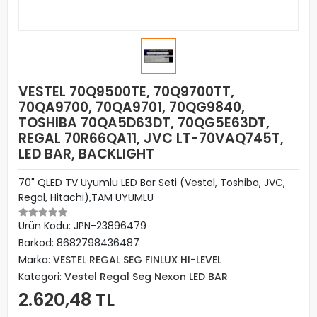
VESTEL 70Q9500TE, 70Q9700TT,
70QA9700, 70QA9701, 70QG9840,
TOSHIBA 70QA5D63DT, 70QG5E63DT,
REGAL 70R66QA11, JVC LT-70VAQ745T,
LED BAR, BACKLIGHT
70" QLED TV Uyumlu LED Bar Seti (Vestel, Toshiba, JVC,
Regal, Hitachi),TAM UYUMLU
Ürün Kodu:
JPN-23896479
Barkod:
8682798436487
Marka:
VESTEL REGAL SEG FINLUX HI-LEVEL
Kategori:
Vestel Regal Seg Nexon LED BAR
2.620,48 TL