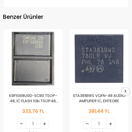
Benzer Ürünler
K9F1G08U0D-SCB0 TSOP-
STA381BWS VQFN-48 AUDIO
48, IC FLASH 1Gb TSOP48,
AMPLIFIER IC, ENTEGRE
NAND FLASH ENTEGRE
333,76 TL
381,44 TL