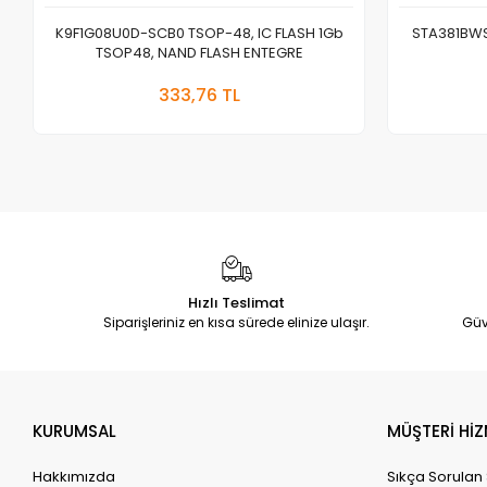
K9F1G08U0D-SCB0 TSOP-48, IC FLASH 1Gb
STA381BWS
TSOP48, NAND FLASH ENTEGRE
Sepete Ekle
333,76 TL
Adet
Hızlı Teslimat
Siparişleriniz en kısa sürede elinize ulaşır.
Güv
KURUMSAL
MÜŞTERİ HİZ
Hakkımızda
Sıkça Sorulan