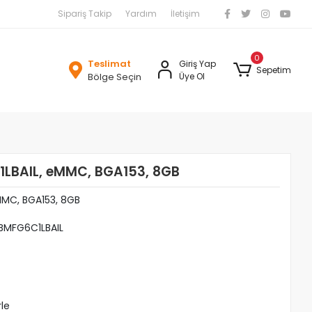
Sipariş Takip
Yardım
İletişim
0
Teslimat
Giriş Yap
Sepetim
Bölge Seçin
Üye Ol
LBAIL, eMMC, BGA153, 8GB
MMC, BGA153, 8GB
MFG6C1LBAIL
rle