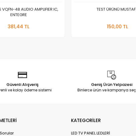
 VQFN-48 AUDIO AMPLIFIER IC,
TEST ÜRÜNÜ MUSTA
ENTEGRE
Sepete Ekle
Sepete
381,44 TL
150,00 TL
Adet
Adet
Güvenli Alışveriş
Geniş Ürün Yelpazesi
enli ve kolay ödeme sistemi
Binlerce ürün ve kampanya seç
METLERİ
KATEGORİLER
 Sorular
LED TV PANEL LEDLERİ