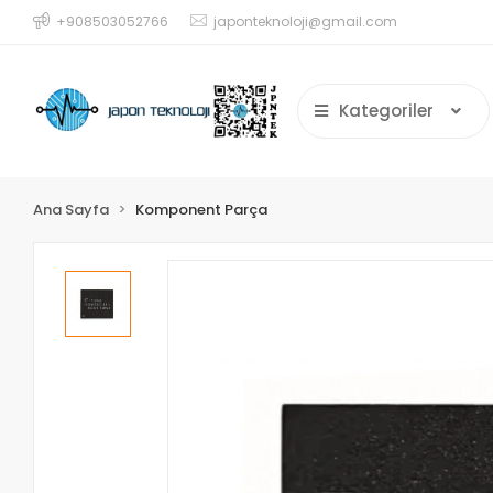
+908503052766
japonteknoloji@gmail.com
Kategoriler
Ana Sayfa
Komponent Parça