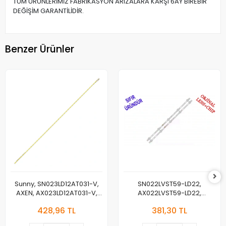
TÜM ÜRÜNLERİMİZ FABRİKASYON ARIZALARA KARŞI 6AY BİREBİR
DEĞİŞİM GARANTİLİDİR.
Benzer Ürünler
Sunny, SN023LD12AT031-V,
SN022LVST59-LD22,
AXEN, AX023LD12AT031-V,
AX022LVST59-LD22,
SLED SMME230BMM002 L33
T215HVN01.1, AWOX 2271,
428,96 TL
381,30 TL
HF REV01 , LM41-00022V ,
AX022LVST59/0, TV LED BAR,
LTM230HT10 , LED BAR
JL.D22051235-081DS-M,