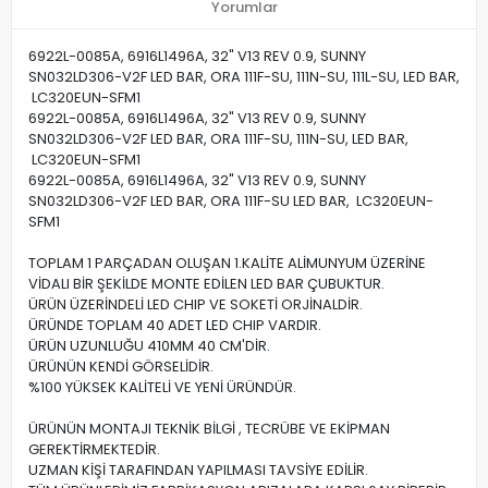
Yorumlar
6922L-0085A, 6916L1496A, 32" V13 REV 0.9, SUNNY
SN032LD306-V2F LED BAR, ORA 111F-SU, 111N-SU, 111L-SU, LED BAR,
LC320EUN-SFM1
6922L-0085A, 6916L1496A, 32" V13 REV 0.9, SUNNY
SN032LD306-V2F LED BAR, ORA 111F-SU, 111N-SU, LED BAR,
LC320EUN-SFM1
6922L-0085A, 6916L1496A, 32" V13 REV 0.9, SUNNY
SN032LD306-V2F LED BAR, ORA 111F-SU LED BAR, LC320EUN-
SFM1
TOPLAM 1 PARÇADAN OLUŞAN 1.KALİTE ALİMUNYUM ÜZERİNE
VİDALI BİR ŞEKİLDE MONTE EDİLEN LED BAR ÇUBUKTUR.
ÜRÜN ÜZERİNDELİ LED CHIP VE SOKETİ ORJİNALDİR.
ÜRÜNDE TOPLAM 40 ADET LED CHIP VARDIR.
ÜRÜN UZUNLUĞU 410MM 40 CM'DİR.
ÜRÜNÜN KENDİ GÖRSELİDİR.
%100 YÜKSEK KALİTELİ VE YENİ ÜRÜNDÜR.
ÜRÜNÜN MONTAJI TEKNİK BİLGİ , TECRÜBE VE EKİPMAN
GEREKTİRMEKTEDİR.
UZMAN KİŞİ TARAFINDAN YAPILMASI TAVSİYE EDİLİR.