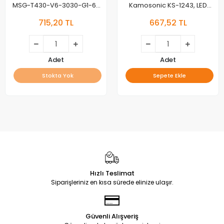
MSG-T430-V6-3030-G1-6-
Kamosonic KS-1243, LED
07, REDLINE M43 LED BAR
BAR, JL.D420A1235-081BS-M,
715,20 TL
667,52 TL
SD43-DNJF-IK41
Adet
Adet
Stokta Yok
Sepete Ekle
Hızlı Teslimat
Siparişleriniz en kısa sürede elinize ulaşır.
Güvenli Alışveriş