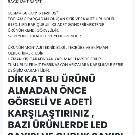
BACKLIGHT 3ADET
586MM 58.6Cm 6 Ledli 32"
TOPLAM 3 PARÇADAN OLUŞAN SIFIR VE 1.KALİTE ÜRÜNDÜR.
6 LEDLİ LED BAR ÇUBUK X3 ADET GÖNDERİLMEKTEDİR.
ÜRÜNÜN KENDİ GÖRSELİDİR.
%100 YÜKSEK KALİTELİ VE YENİ ÜRÜNDÜR.
ÜRÜNÜN MONTAJI TEKNİK BİLGİ , TECRÜBE VE EKİPMAN
GEREKTİRMEKTEDİR.
UZMAN KİŞİ TARAFINDAN YAPILMASI TAVSİYE EDİLİR.
TÜM ÜRÜNLERİMİZ FABRİKASYON ARIZALARA KARŞI 6AY BİREBİR
DEĞİŞİM GARANTİLİDİR.
DİKKAT BU ÜRÜNÜ
ALMADAN ÖNCE
GÖRSELİ VE ADETİ
KARŞILAŞTIRINIZ ,
BAZI ÜRÜNLERDE LED