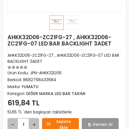
AHKK32D06-ZC21FG-27 , AHKK32D06-
ZC21FG-07 LED BAR BACKLIGHT 3ADET
AHKK32D06-ZC21FG-27 , AHKK32D06-ZC21FG-07 LED BAR
BACKLIGHT 3ADET
Ürün Kodu:
JPN-AHKK32D06
Barkod:
8682798433684
Marka:
YUMATU
Kategori:
DİĞER MARKA LED BAR TAKIMI
619,84 TL
51,65 TL 'den başlayan taksitlerle
Sepete
Hemen Al
Ekle