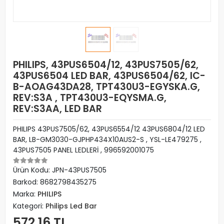
PHILIPS, 43PUS6504/12, 43PUS7505/62,
43PUS6504 LED BAR, 43PUS6504/62, IC-
B-AOAG43DA28, TPT430U3-EGYSKA.G,
REV:S3A , TPT430U3-EQYSMA.G,
REV:S3AA, LED BAR
PHILIPS 43PUS7505/62, 43PUS6554/12 43PUS6804/12 LED
BAR, LB-GM3030-GJPHP434X10AUS2-S , YSL-LE479275 ,
43PUS7505 PANEL LEDLERİ , 996592001075
Ürün Kodu:
JPN-43PUS7505
Barkod:
8682798435275
Marka:
PHILIPS
Kategori:
Philips Led Bar
572,16 TL