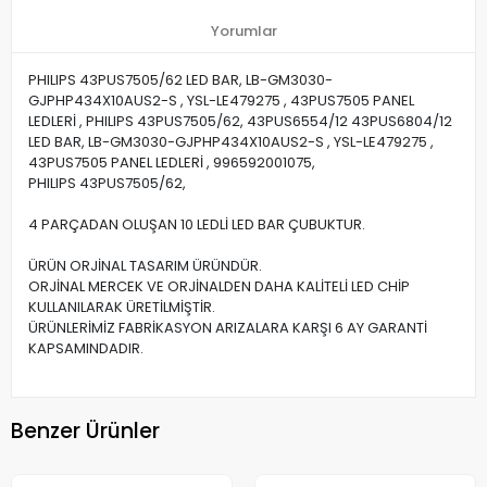
Yorumlar
PHILIPS 43PUS7505/62 LED BAR, LB-GM3030-
GJPHP434X10AUS2-S , YSL-LE479275 , 43PUS7505 PANEL
LEDLERİ , PHILIPS 43PUS7505/62, 43PUS6554/12 43PUS6804/12
LED BAR, LB-GM3030-GJPHP434X10AUS2-S , YSL-LE479275 ,
43PUS7505 PANEL LEDLERİ , 996592001075,
PHILIPS 43PUS7505/62,
4 PARÇADAN OLUŞAN 10 LEDLİ LED BAR ÇUBUKTUR.
ÜRÜN ORJİNAL TASARIM ÜRÜNDÜR.
ORJİNAL MERCEK VE ORJİNALDEN DAHA KALİTELİ LED CHİP
KULLANILARAK ÜRETİLMİŞTİR.
ÜRÜNLERİMİZ FABRİKASYON ARIZALARA KARŞI 6 AY GARANTİ
KAPSAMINDADIR.
Benzer Ürünler