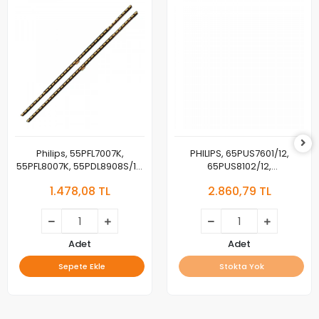
Philips, 55PFL7007K,
PHILIPS, 65PUS7601/12,
55PFL8007K, 55PDL8908S/12,
65PUS8102/12,
55PFL8008/07, LED BAR,
65PUS8602/12, LED BAR,
1.478,08 TL
2.860,79 TL
BACKLIGHT, SAMSUNG,
BACKLIGHT, TPT650US-
2012SGS55 7020 36 V2 REV1.1
FF02.S LB65032 V0 V1
Adet
Adet
Sepete Ekle
Stokta Yok