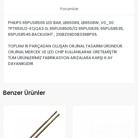
Yorumlar
PHILIPS 65PUS8506 LED BAR, LB65089, LB6508W, V0_00
TPT650U2-EQQA3.G, 65PUS8505/12 65PUS839, 65PUS8535,
65PUS8545 BACKLIGHT , 210BZ09D0B336BP01L
TOPLAM 16 PARÇADAN OLUŞAN ORJİNAL TASARIM ÜRÜNDÜR.
ORJİNAL MERCEK VE LED CHİP KULLANILARAK ÜRETİLMİŞTİR.
TÜM ÜRÜNLERİMİZ FABRİKASYON ARIZALARA KARŞI 6 AY
DAYANIKLIDIR.
Benzer Ürünler