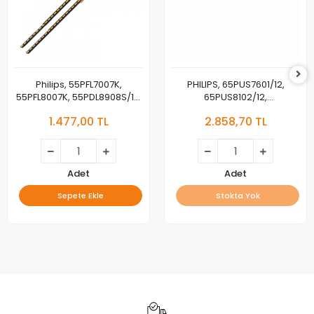
Philips, 55PFL7007K,
PHILIPS, 65PUS7601/12,
55PFL8007K, 55PDL8908S/12,
65PUS8102/12,
55PFL8008/07, LED BAR,
65PUS8602/12, LED BAR,
1.477,00 TL
2.858,70 TL
BACKLIGHT, SAMSUNG,
BACKLIGHT, TPT650US-
2012SGS55 7020 36 V2 REV1.1
FF02.S LB65032 V0 V1
Adet
Adet
Sepete Ekle
Stokta Yok