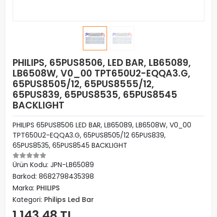
PHILIPS, 65PUS8506, LED BAR, LB65089,
LB6508W, V0_00 TPT650U2-EQQA3.G,
65PUS8505/12, 65PUS8555/12,
65PUS839, 65PUS8535, 65PUS8545
BACKLIGHT
PHILIPS 65PUS8506 LED BAR, LB65089, LB6508W, V0_00
TPT650U2-EQQA3.G, 65PUS8505/12 65PUS839,
65PUS8535, 65PUS8545 BACKLIGHT
Ürün Kodu:
JPN-LB65089
Barkod:
8682798435398
Marka:
PHILIPS
Kategori:
Philips Led Bar
1.143,48 TL