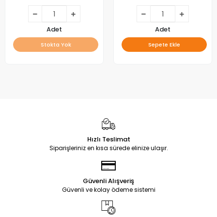
M_V01 32F1
JL.D50091330-315CS-M_V02
Adet
Adet
Stokta Yok
Sepete Ekle
Hızlı Teslimat
Siparişleriniz en kısa sürede elinize ulaşır.
Güvenli Alışveriş
Güvenli ve kolay ödeme sistemi