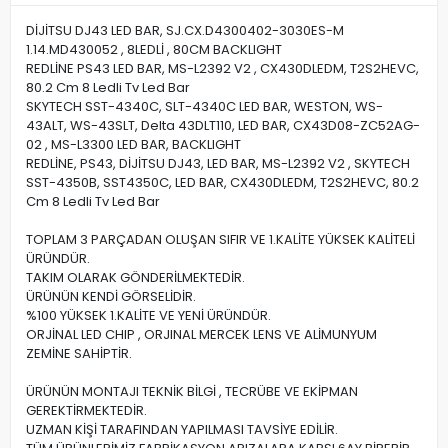
DİJİTSU DJ43 LED BAR, SJ.CX.D4300402-3030ES-M
1.14.MD430052 , 8LEDLİ , 80CM BACKLIGHT
REDLİNE PS43 LED BAR, MS-L2392 V2 , CX430DLEDM, T2S2HEVC,
80.2 Cm 8 Ledli Tv Led Bar
SKYTECH SST-4340C, SLT-4340C LED BAR, WESTON, WS-
43ALT, WS-43SLT, Delta 43DLT110, LED BAR, CX43D08-ZC52AG-
02 , MS-L3300 LED BAR, BACKLIGHT
REDLİNE, PS43, DİJİTSU DJ43, LED BAR, MS-L2392 V2 , SKYTECH
SST-4350B, SST4350C, LED BAR, CX430DLEDM, T2S2HEVC, 80.2
Cm 8 Ledli Tv Led Bar
TOPLAM 3 PARÇADAN OLUŞAN SIFIR VE 1.KALİTE YÜKSEK KALİTELİ
ÜRÜNDÜR.
TAKIM OLARAK GÖNDERİLMEKTEDİR.
ÜRÜNÜN KENDİ GÖRSELİDİR.
%100 YÜKSEK 1.KALİTE VE YENİ ÜRÜNDÜR.
ORJİNAL LED CHIP , ORJINAL MERCEK LENS VE ALİMUNYUM
ZEMİNE SAHİPTİR.
ÜRÜNÜN MONTAJI TEKNİK BİLGİ , TECRÜBE VE EKİPMAN
GEREKTİRMEKTEDİR.
UZMAN KİŞİ TARAFINDAN YAPILMASI TAVSİYE EDİLİR.