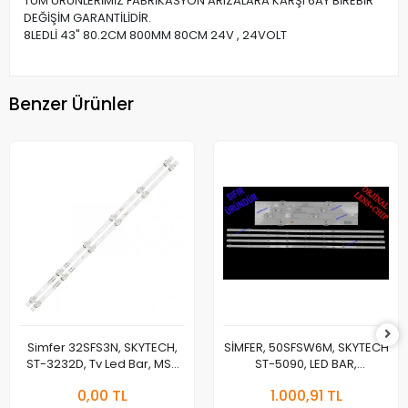
TÜM ÜRÜNLERİMİZ FABRİKASYON ARIZALARA KARŞI 6AY BİREBİR
DEĞİŞİM GARANTİLİDİR.
8LEDLİ 43" 80.2CM 800MM 80CM 24V , 24VOLT
Benzer Ürünler
Simfer 32SFS3N, SKYTECH,
SİMFER, 50SFSW6M, SKYTECH
ST-3232D, Tv Led Bar, MS-
ST-5090, LED BAR,
T320-3030-08A Led Bar
JL.D50091330-315CS-
0,00 TL
1.000,91 TL
Takımı JL.D32061330-140GS-
M_V03, MS-L4703,