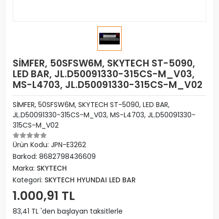
SİMFER, 50SFSW6M, SKYTECH ST-5090,
LED BAR, JL.D50091330-315CS-M_V03,
MS-L4703, JL.D50091330-315CS-M_V02
SİMFER, 50SFSW6M, SKYTECH ST-5090, LED BAR,
JL.D50091330-315CS-M_V03, MS-L4703, JL.D50091330-
315CS-M_V02
Ürün Kodu:
JPN-E3262
Barkod:
8682798436609
Marka:
SKYTECH
Kategori:
SKYTECH HYUNDAI LED BAR
1.000,91 TL
83,41 TL 'den başlayan taksitlerle