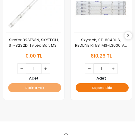
Simfer 32SFS3N, SKYTECH,
Skytech, ST-6040US, ​​​​​​​
ST-3232D, Tv Led Bar, MS-
REDLINE RT58, MS-L3006 V2,
T320-3030-08A Led Bar
Blaupunkt, BL58245G,
0,00 TL
810,26 TL
Takımı JL.D32061330-140GS-
PROFİLO, 58PA525EG, LED
M_V01 32F1
BAR, MS-L3006 V2 ,
JL.D58051330-006AS-M_V01
, MS-L3006 V2 CX580DLEDM
Adet
Adet
Stokta Yok
Sepete Ekle