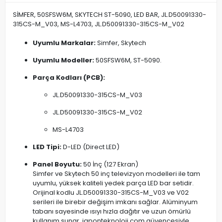
SİMFER, 50SFSW6M, SKYTECH ST-5090, LED BAR, JL.D50091330-
315CS-M_V03, MS-L4703, JL.D50091330-315CS-M_V02
Uyumlu Markalar:
Simfer, Skytech
Uyumlu Modeller:
50SFSW6M, ST-5090.
Parça Kodları (PCB):
JL.D50091330-315CS-M_V03
JL.D50091330-315CS-M_V02
MS-L4703
LED Tipi:
D-LED (Direct LED)
Panel Boyutu:
50 İnç (127 Ekran)
Simfer ve Skytech 50 inç televizyon modelleri ile tam
uyumlu, yüksek kaliteli yedek parça LED bar setidir.
Orijinal kodlu JL.D50091330-315CS-M_V03 ve V02
serileri ile birebir değişim imkanı sağlar. Alüminyum
tabanı sayesinde ısıyı hızla dağıtır ve uzun ömürlü
kullanım sunar. japonteknoloji.com güvencesiyle