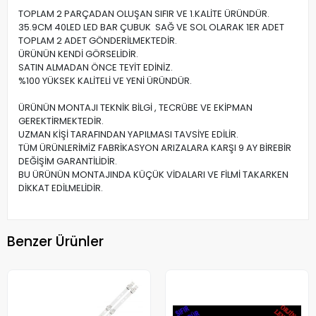
TOPLAM 2 PARÇADAN OLUŞAN SIFIR VE 1.KALİTE ÜRÜNDÜR.
35.9CM 40LED LED BAR ÇUBUK SAĞ VE SOL OLARAK 1ER ADET
TOPLAM 2 ADET GÖNDERİLMEKTEDİR.
ÜRÜNÜN KENDİ GÖRSELİDİR.
SATIN ALMADAN ÖNCE TEYİT EDİNİZ.
%100 YÜKSEK KALİTELİ VE YENİ ÜRÜNDÜR.
ÜRÜNÜN MONTAJI TEKNİK BİLGİ , TECRÜBE VE EKİPMAN
GEREKTİRMEKTEDİR.
UZMAN KİŞİ TARAFINDAN YAPILMASI TAVSİYE EDİLİR.
TÜM ÜRÜNLERİMİZ FABRİKASYON ARIZALARA KARŞI 9 AY BİREBİR
DEĞİŞİM GARANTİLİDİR.
BU ÜRÜNÜN MONTAJINDA KÜÇÜK VİDALARI VE FİLMİ TAKARKEN
DİKKAT EDİLMELİDİR.
Benzer Ürünler