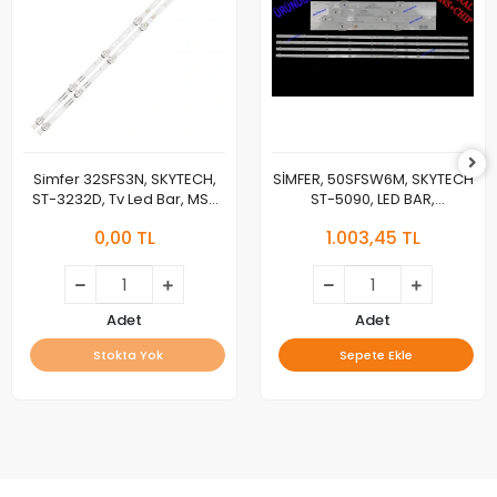
Simfer 32SFS3N, SKYTECH,
SİMFER, 50SFSW6M, SKYTECH
ST-3232D, Tv Led Bar, MS-
ST-5090, LED BAR,
T320-3030-08A Led Bar
JL.D50091330-315CS-
0,00 TL
1.003,45 TL
Takımı JL.D32061330-140GS-
M_V03, MS-L4703,
M_V01 32F1
JL.D50091330-315CS-M_V02
Adet
Adet
Stokta Yok
Sepete Ekle