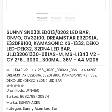
SUNNY SN032LED013/0202 LED BAR,
ONVO, OV32100, DREAMSTAR E32DS1A,
E32DF9100, KAMASONIC KS-1332, DEKO
LED-DEK32, 32DN4 LED BAR,
JL.D32061330-081AS-M, MS-L1343 V2 -
CY 2*6_3030_300MA_36V - A4 M208
MS-L1343 V2 - CY 2*6_3030_300MA_36V - A4 M208
DREAMSTAR E32DS1A, E32DF9100, KAMASONIC KS-1332,
DEKO LED-DEK32, 32DN4 LED BAR
Ürün Kodu:
JPN-150
Barkod:
8682798430874
Marka:
SUNNY AXEN
Kategori:
Sunny Axen Led Bar