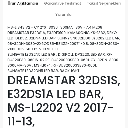
Ürün Açıklaması
Garanti ve Teslimat
Taksit Seçenekleri
Yorumlar
MS-L1343 V2 - CY 2*6_3030_300MA_36V - A4 M208
DREAMSTAR E32DS1A, E32DF9100, KAMASONIC KS-1332, DEKO
LED-DEK32, 32DN4 LED BAR, SUNNY SN032LED013/0202 LED BAR,
08-32DN-3030-2X6OD35-581X12-200711-0.8, 08-32DN-3030-
2X60D35-581X12-200711-0.8
SUNGATE LED32N5 LED BAR , DIGIPOLL, DP3220, LED BAR, RF-
BU320E30-0601S-02 RF-BU320003SE30-0601, CY-32DN-3030-
3000MA-36V , MS-L1074, RF-BU320003SE30-0601,
SUNGATE LED32DN5 LED BAR, BACKLIGHT
DREAMSTAR 32DS1S,
E32DS1A LED BAR,
MS-L2202 V2 2017-
11-13,