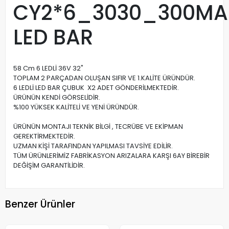
CY2*6_3030_300M
LED BAR
58 Cm 6 LEDLİ 36V 32"
TOPLAM 2 PARÇADAN OLUŞAN SIFIR VE 1.KALİTE ÜRÜNDÜR.
6 LEDLİ LED BAR ÇUBUK X2 ADET GÖNDERİLMEKTEDİR.
ÜRÜNÜN KENDİ GÖRSELİDİR.
%100 YÜKSEK KALİTELİ VE YENİ ÜRÜNDÜR.
ÜRÜNÜN MONTAJI TEKNİK BİLGİ , TECRÜBE VE EKİPMAN
GEREKTİRMEKTEDİR.
UZMAN KİŞİ TARAFINDAN YAPILMASI TAVSİYE EDİLİR.
TÜM ÜRÜNLERİMİZ FABRİKASYON ARIZALARA KARŞI 6AY BİREBİR
DEĞİŞİM GARANTİLİDİR.
Benzer Ürünler