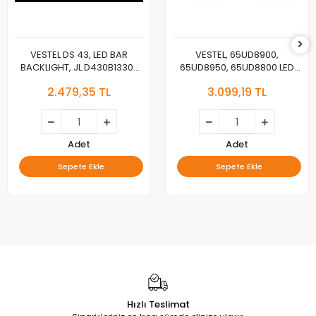
VESTEL DS 43, LED BAR
VESTEL, 65UD8900,
BACKLIGHT, JL.D430B1330-
65UD8950, 65UD8800 LED
078AS-M_V04,
BAR , REGAL 65R7040U LED
2.479,35 TL
3.099,19 TL
JL.D430B1330-078BS-
BAR , TELEFUNKEN 65TU7040
M_V03, 30108746CA11 ,
LED BAR , VESTEL 650LED A-
30108747CB11
TYPE REV02 , VESTEL 650LED
B-TYPE , JL.D65071330-
078AS-M_V02 ,
Adet
Adet
VES650QNTL-2D-U11,
Sepete Ekle
Sepete Ekle
VES615QNTS-2D-U11 LED BAR
Hızlı Teslimat