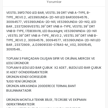
Yorumlar
VESTEL 39FD7100 LED BAR, VESTEL 39 DRT VNB A-TYPE, B-
TYPE_REV0.2 , vES390UNDA-2D-N11 LED BAR30094576 ,
30094577 , VES390UNDA-2D-N11, VES390UNDA-2D-N12, LED
BAR , 23372909VESTEL 39" DRT VNB A-TYPE, VESTEL 39" DRT
VNB B-TYPE, 17DB39V16, LED Backlight, VES390WNDA-2D-N11
, VESTEL 39" DRT VNB A-TYPE_REV0.2 , VESTEL 39" DRT VNB B-
TYPE_REV0.2 , 30094576 , 30094577 , VES390UNDA-2D-N11 LED
BAR , 23372909 , JL.D39091330-078AS-M_V02, 30101545,
30101546 ,
TOPLAM 3 PARÇADAN OLUŞAN SIFIR VE ORJİNAL MERCEK VE
LEDLİ ÜRÜNDÜR.
TOPLAM 9 LEDLİ LED BAR ÇUBUK X2 ADET , 8LEDLİ LED BAR ÇUBUK
X1 ADET GÖNDERİLMEKTEDİR.
ÜRÜNÜN KENDİ GÖRSELİDİR.
%100 YENİ ÜRÜNDÜR.
ÜRÜNÜN ARKASINDA 200DERECE TERMAL BANT
BULUNMAKTADIR.
ÜRÜNÜN MONTAJI TEKNİK BİLGİ , TECRÜBE VE EKİPMAN
GEREKTİRMEKTEDİR.