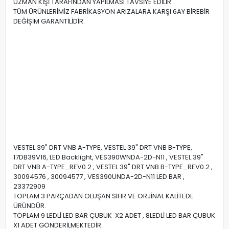
UZMAN KİŞİ TARAFINDAN YAPILMASI TAVSİYE EDİLİR.
TÜM ÜRÜNLERİMİZ FABRİKASYON ARIZALARA KARŞI 6AY BİREBİR
DEĞİŞİM GARANTİLİDİR.
VESTEL 39" DRT VNB A-TYPE, VESTEL 39" DRT VNB B-TYPE,
17DB39V16, LED Backlight, VES390WNDA-2D-N11 , VESTEL 39"
DRT VNB A-TYPE_REV0.2 , VESTEL 39" DRT VNB B-TYPE_REV0.2 ,
30094576 , 30094577 , VES390UNDA-2D-N11 LED BAR ,
23372909
TOPLAM 3 PARÇADAN OLUŞAN SIFIR VE ORJİNAL KALİTEDE
ÜRÜNDÜR.
TOPLAM 9 LEDLİ LED BAR ÇUBUK X2 ADET , 8LEDLİ LED BAR ÇUBUK
X1 ADET GÖNDERİLMEKTEDİR.