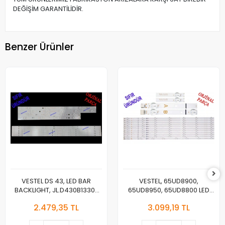
DEĞİŞİM GARANTİLİDİR.
Benzer Ürünler
VESTEL DS 43, LED BAR
VESTEL, 65UD8900,
BACKLIGHT, JL.D430B1330-
65UD8950, 65UD8800 LED
078AS-M_V04,
BAR , REGAL 65R7040U LED
2.479,35 TL
3.099,19 TL
JL.D430B1330-078BS-
BAR , TELEFUNKEN 65TU7040
M_V03, 30108746CA11 ,
LED BAR , VESTEL 650LED A-