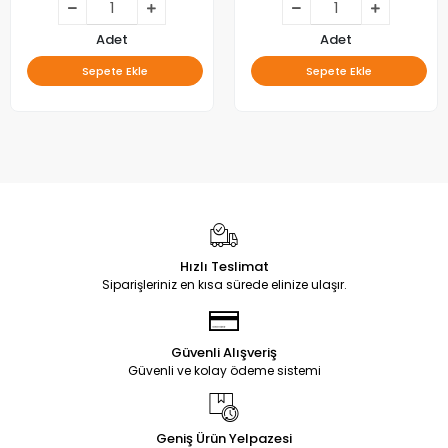
30108747CB11
TYPE REV02 , VESTEL 650LED
B-TYPE , JL.D65071330-
078AS-M_V02 ,
Adet
Adet
VES650QNTL-2D-U11,
Sepete Ekle
Sepete Ekle
VES615QNTS-2D-U11 LED BAR
Hızlı Teslimat
Siparişleriniz en kısa sürede elinize ulaşır.
Güvenli Alışveriş
Güvenli ve kolay ödeme sistemi
Geniş Ürün Yelpazesi