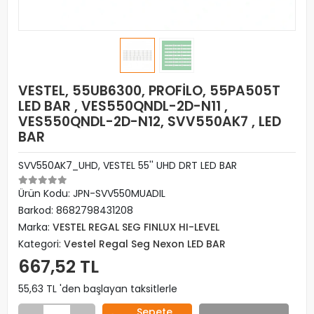
VESTEL, 55UB6300, PROFİLO, 55PA505T
LED BAR , VES550QNDL-2D-N11 ,
VES550QNDL-2D-N12, SVV550AK7 , LED
BAR
SVV550AK7_UHD, VESTEL 55'' UHD DRT LED BAR
Ürün Kodu:
JPN-SVV550MUADIL
Barkod:
8682798431208
Marka:
VESTEL REGAL SEG FINLUX HI-LEVEL
Kategori:
Vestel Regal Seg Nexon LED BAR
667,52 TL
55,63 TL 'den başlayan taksitlerle
Sepete