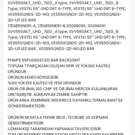
SVV550AK7_UHD_7LED_A type, SVV550AK7_UHD_7LED_B
Type, VESTEL 55'' UHD DRT A-TYPE, VESTEL 55'' UHD DRT B-TYPE,
VES550QNDS-2D-N13, VES550QNDS-2D-N12, VES550QNDS-
2D-U11 LED BAR
17DLB55NER1-A, 17DLB55NER1-B,30099090, 30099091
SVV550AK7_UHD_7LED_A type, SVV550AK7_UHD_7LED_B
Type, VESTEL 55'' UHD DRT A-TYPE, VESTEL 55'' UHD DRT B-TYPE,
VES550QNDS-2D-N13, VES550QNDS-2D-N12, VES550QNDS-
2D-U11 LED BAR , VES550QNDS-2D-N11 LED BAR
PHILIPS 55PUS6031 LED BAR BACKLIGHT
TOPLAM 7 PARÇADAN OLUŞAN SIFIR VE YÜKSEK KALİTELİ
ÜRÜNDÜR.
ÜRÜNÜN KENDİ GÖRSELİDİR.
%100 YÜKSEK KALİTELİ VE YENİ ÜRÜNDÜR.
ÜRÜN ORJİNAL LED CHIP VE ORJİNAL MERCEK KULLANILARAK
ÜRETİLMİŞTİR. ALİMUNYUM ZEMİNE SAHİPTİR
ÜRÜN ARKA ZEMİNİNDE 180DERECE DAYANIKLI TERMAL BANT İLE
GÖNDERİLMEKTEDİR.
ÜRÜNÜN MONTAJI TEKNİK BİLGİ , TECRÜBE VE EKİPMAN
GEREKTİRMEKTEDİR.
UZMAN KİŞİ TARAFINDAN YAPILMASI TAVSİYE EDİLİR.
TÜM ÜRÜNLERİMİZ FABRİKASYON ARIZALARA KARŞI 6AY BİREBİR