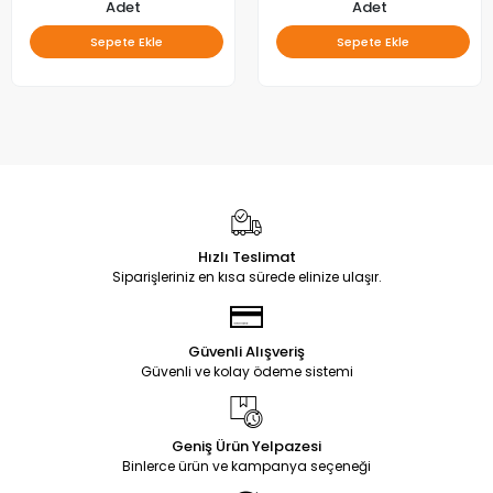
078AS-M_V02 ,
Adet
Adet
VES650QNTL-2D-U11,
Sepete Ekle
Sepete Ekle
VES615QNTS-2D-U11 LED BAR
Hızlı Teslimat
Siparişleriniz en kısa sürede elinize ulaşır.
Güvenli Alışveriş
Güvenli ve kolay ödeme sistemi
Geniş Ürün Yelpazesi
Binlerce ürün ve kampanya seçeneği