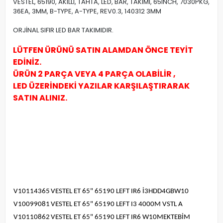
VESTEL, 65190, AKILLI, TAHTA, LED, BAR, TAKIMI, 65INCH, 7030PKG,
36EA, 3MM, B-TYPE, A-TYPE, REV0.3, 140312 3MM
ORJİNAL SIFIR LED BAR TAKIMIDIR.
LÜTFEN ÜRÜNÜ SATIN ALAMDAN ÖNCE TEYİT
EDİNİZ.
ÜRÜN 2 PARÇA VEYA 4 PARÇA OLABİLİR ,
LED ÜZERİNDEKİ YAZILAR KARŞILAŞTIRARAK
SATIN ALINIZ.
V10114365
VESTEL ET 65" 65190 LEFT IR6 İ3HDD4GBW10
V10099081
VESTEL ET 65" 65190 LEFT I3 4000M VSTL A
V10110862
VESTEL ET 65" 65190 LEFT IR6 W10MEKTEBİM