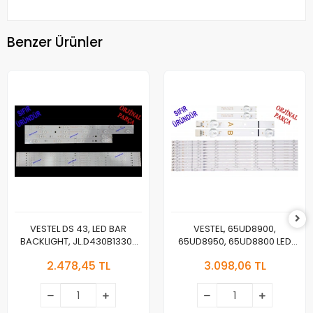
Benzer Ürünler
VESTEL DS 43, LED BAR
VESTEL, 65UD8900,
BACKLIGHT, JL.D430B1330-
65UD8950, 65UD8800 LED
078AS-M_V04,
BAR , REGAL 65R7040U LED
2.478,45 TL
3.098,06 TL
JL.D430B1330-078BS-
BAR , TELEFUNKEN 65TU7040
M_V03, 30108746CA11 ,
LED BAR , VESTEL 650LED A-
30108747CB11
TYPE REV02 , VESTEL 650LED
B-TYPE , JL.D65071330-