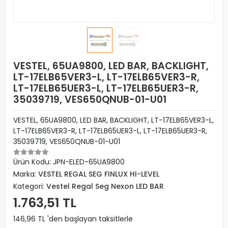
VESTEL, 65UA9800, LED BAR, BACKLIGHT,
LT-17ELB65VER3-L, LT-17ELB65VER3-R,
LT-17ELB65UER3-L, LT-17ELB65UER3-R,
35039719, VES650QNUB-01-U01
VESTEL, 65UA9800, LED BAR, BACKLIGHT, LT-17ELB65VER3-L,
LT-17ELB65VER3-R, LT-17ELB65UER3-L, LT-17ELB65UER3-R,
35039719, VES650QNUB-01-U01
Ürün Kodu:
JPN-ELED-65UA9800
Marka:
VESTEL REGAL SEG FINLUX HI-LEVEL
Kategori:
Vestel Regal Seg Nexon LED BAR
1.763,51 TL
146,96 TL 'den başlayan taksitlerle