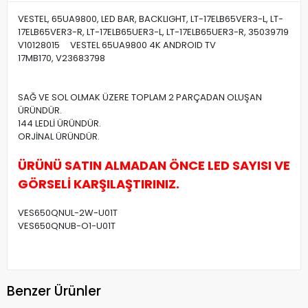
VESTEL, 65UA9800, LED BAR, BACKLIGHT, LT-17ELB65VER3-L, LT-
17ELB65VER3-R, LT-17ELB65UER3-L, LT-17ELB65UER3-R, 35039719
V10128015 VESTEL 65UA9800 4K ANDROID TV
17MB170, V23683798
SAĞ VE SOL OLMAK ÜZERE TOPLAM 2 PARÇADAN OLUŞAN
ÜRÜNDÜR.
144 LEDLİ ÜRÜNDÜR.
ORJİNAL ÜRÜNDÜR.
ÜRÜNÜ SATIN ALMADAN ÖNCE LED SAYISI VE
GÖRSELİ KARŞILAŞTIRINIZ.
VES650QNUL-2W-U01T
VES650QNUB-O1-U01T
Benzer Ürünler