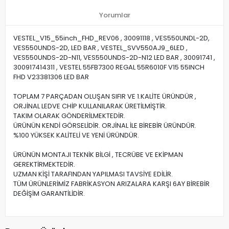
Yorumlar
VESTEL_V15_55inch_FHD_REV06 , 30091118 , VES550UNDL-2D,
VES550UNDS-2D, LED BAR , VESTEL_SVV550AJ9_6LED ,
VES550UNDS-2D-N11, VES550UNDS-2D-N12 LED BAR , 30091741 ,
300917414311 , VESTEL 55FB7300 REGAL 55R6010F V15 55INCH
FHD V23381306 LED BAR
TOPLAM 7 PARÇADAN OLUŞAN SIFIR VE 1.KALİTE ÜRÜNDÜR ,
ORJİNAL LEDVE CHİP KULLANILARAK ÜRETİLMİŞTİR.
TAKIM OLARAK GÖNDERİLMEKTEDİR.
ÜRÜNÜN KENDİ GÖRSELİDİR. ORJİNAL İLE BİREBİR ÜRÜNDÜR.
%100 YÜKSEK KALİTELİ VE YENİ ÜRÜNDÜR.
ÜRÜNÜN MONTAJI TEKNİK BİLGİ , TECRÜBE VE EKİPMAN
GEREKTİRMEKTEDİR.
UZMAN KİŞİ TARAFINDAN YAPILMASI TAVSİYE EDİLİR.
TÜM ÜRÜNLERİMİZ FABRİKASYON ARIZALARA KARŞI 6AY BİREBİR
DEĞİŞİM GARANTİLİDİR.