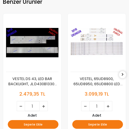
Benzer Ürünler
VESTEL DS 43, LED BAR
VESTEL, 65UD8900,
BACKLIGHT, JL.D430B1330-
65UD8950, 65UD8800 LED
078AS-M_V04,
BAR , REGAL 65R7040U LED
2.479,35 TL
3.099,19 TL
JL.D430B1330-078BS-
BAR , TELEFUNKEN 65TU7040
M_V03, 30108746CA11 ,
LED BAR , VESTEL 650LED A-
30108747CB11
TYPE REV02 , VESTEL 650LED
B-TYPE , JL.D65071330-
078AS-M_V02 ,
Adet
Adet
VES650QNTL-2D-U11,
Sepete Ekle
Sepete Ekle
VES615QNTS-2D-U11 LED BAR