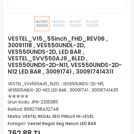
VESTEL_V15_55inch_FHD_REV06 ,
30091118 , VES550UNDL-2D,
VES550UNDS-2D, LED BAR ,
VESTEL_SVV550AJ9_6LED ,
VES550UNDS-2D-N11, VES550UNDS-2D-
N12 LED BAR , 30091741 , 300917414311
VESTEL_SVV550AJ9_6LED , VES550UNDS-2D-N11,
VES550UNDS-2D-N12 LED BAR , 30091741 , 300917414311
Ürün Kodu:
JPN-23353811
Barkod:
8682798432748
Marka:
VESTEL REGAL SEG FINLUX HI-LEVEL
Kategori:
Vestel Regal Seg Nexon LED BAR
762,88 TL